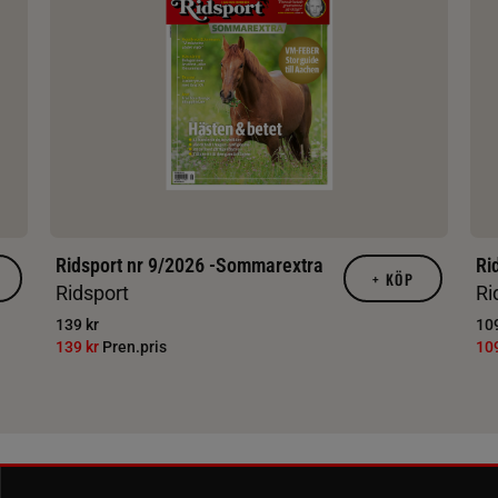
Ridsport nr 9/2026 -Sommarextra
Ri
+
KÖP
Ridsport
Ri
139 kr
109
139 kr
Pren.pris
10