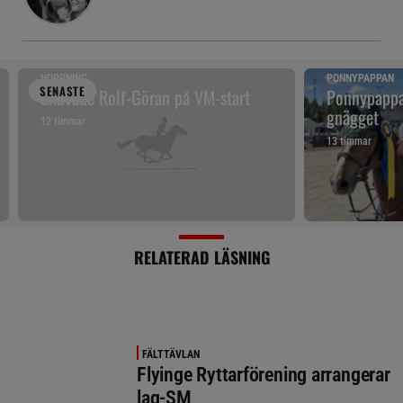
HOPPNING
PONNYPAPPAN
SENAST
E
Snuvade Rolf-Göran på VM-start
Ponnypappan
gnägget
12 timmar
13 timmar
RELATERAD LÄSNING
FÄLTTÄVLAN
Flyinge Ryttarförening arrangerar
lag-SM