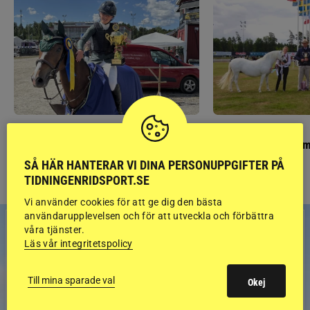
PONNYPAPPAN
GÄSTBLOGGEN
Ponnypappan: Kärlek från första gnägget
Finaldag med jubileum
SÅ HÄR HANTERAR VI DINA PERSONUPPGIFTER PÅ
TIDNINGENRIDSPORT.SE
Vi använder cookies för att ge dig den bästa
användarupplevelsen och för att utveckla och förbättra
våra tjänster.
Läs vår integritetspolicy
Till mina sparade val
Okej