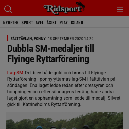
NYHETER
SPORT
AVEL
ÅSIKT
PLAY
ISLAND
FÄLTTÄVLAN, PONNY
13 SEPTEMBER 2020 14:29
Dubbla SM-medaljer till
Flyinge Ryttarförening
Lag-SM
Det blev både guld och brons till Flyinge
Ryttarförening i ponnyryttarnas lag-SM i fälttävlan på
söndagen. Ena laget ledde redan efter dressyren och
hoppningen och efter söndagens terräng hade andra
laget gjort en upphämtning som ledde till medalj. Silvret
gick till Katrineholms Ryttarförening.