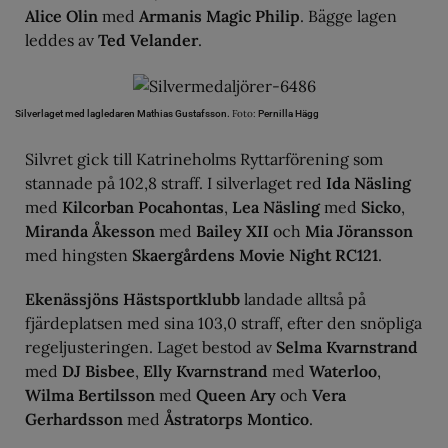
Alice Olin
med
Armanis Magic Philip
. Bägge lagen
leddes av
Ted Velander
.
Foto:
Silverlaget med lagledaren Mathias Gustafsson.
Pernilla Hägg
Silvret gick till Katrineholms Ryttarförening som
stannade på 102,8 straff. I silverlaget red
Ida Näsling
med
Kilcorban Pocahontas
,
Lea Näsling
med
Sicko
,
Miranda Åkesson
med
Bailey XII
och
Mia Jöransson
med hingsten
Skaergårdens Movie Night RC121
.
Ekenässjöns Hästsportklubb
landade alltså på
fjärdeplatsen med sina 103,0 straff, efter den snöpliga
regeljusteringen. Laget bestod av
Selma Kvarnstrand
med
DJ Bisbee
,
Elly Kvarnstrand
med
Waterloo
,
Wilma Bertilsson
med
Queen Ary
och
Vera
Gerhardsson
med
Åstratorps Montico
.