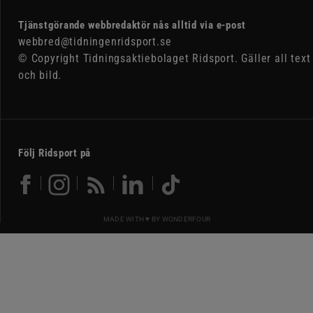
Tjänstgörande webbredaktör nås alltid via e-post
webbred@tidningenridsport.se
© Copyright Tidningsaktiebolaget Ridsport. Gäller all text
och bild.
Följ Ridsport på
MADE WITH ♥ BY
WONDERFOUR