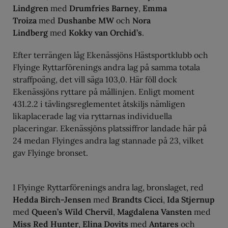
Lindgren
med
Drumfries Barney
,
Emma
Troiza
med
Dushanbe MW
och
Nora
Lindberg
med
Kokky van Orchid’s
.
Efter terrängen låg Ekenässjöns Hästsportklubb och
Flyinge Ryttarförenings andra lag på samma totala
straffpoäng, det vill säga 103,0. Här föll dock
Ekenässjöns ryttare på mållinjen. Enligt moment
431.2.2 i tävlingsreglementet åtskiljs nämligen
likaplacerade lag via ryttarnas individuella
placeringar. Ekenässjöns platssiffror landade här på
24 medan Flyinges andra lag stannade på 23, vilket
gav Flyinge bronset.
I Flyinge Ryttarförenings andra lag, bronslaget, red
Hedda Birch-Jensen
med
Brandts Cicci
,
Ida Stjernup
med
Queen’s Wild Chervil
,
Magdalena Vansten
med
Miss Red Hunter
,
Elina Dovits
med
Antares
och