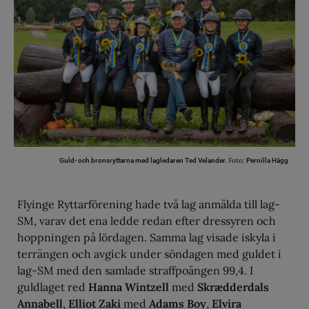
Foto:
Guld- och bronsryttarna med lagledaren Ted Velander.
Pernilla Hägg
Flyinge Ryttarförening hade två lag anmälda till lag-
SM, varav det ena ledde redan efter dressyren och
hoppningen på lördagen. Samma lag visade iskyla i
terrängen och avgick under söndagen med guldet i
lag-SM med den samlade straffpoängen 99,4. I
guldlaget red
Hanna Wintzell
med
Skrædderdals
Annabell
,
Elliot Zaki
med
Adams Boy
,
Elvira