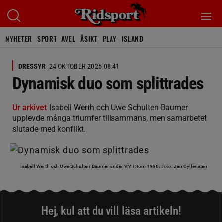
NYHETER
SPORT
AVEL
ÅSIKT
PLAY
ISLAND
DRESSYR
24 OKTOBER 2025 08:41
Dynamisk duo som splittrades
Ur arkivet
Isabell Werth och Uwe Schulten-Baumer
upplevde många triumfer tillsammans, men samarbetet
slutade med konflikt.
Foto:
Isabell Werth och Uwe Schulten-Baumer under VM i Rom 1998.
Jan Gyllensten
Hej, kul att du vill läsa artikeln!