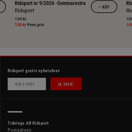
Ridsport nr 9/2026 -Sommarextra
Ri
+
KÖP
Ridsport
Ri
139 kr
109
139 kr
Pren.pris
10
Ridsport gratis nyhetsbrev
JA TACK!
Tidnings AB Ridsport
Postadress: