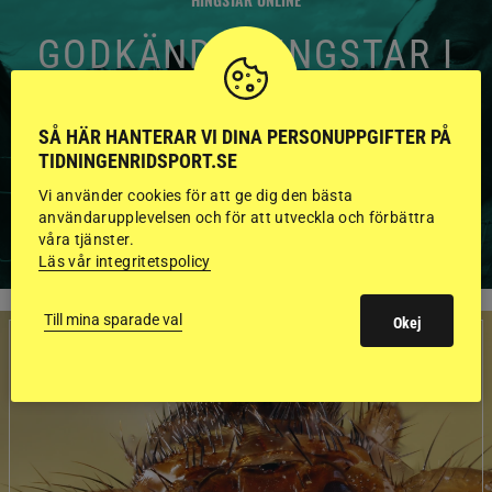
GODKÄNDA HINGSTAR I
FLERA KATEGORIER MED
BILDER OCH FAKTA
SÅ HÄR HANTERAR VI DINA PERSONUPPGIFTER PÅ
TIDNINGENRIDSPORT.SE
Vi använder cookies för att ge dig den bästa
användarupplevelsen och för att utveckla och förbättra
VISA ALLA HINGSTAR
våra tjänster.
Läs vår integritetspolicy
Till mina sparade val
Okej