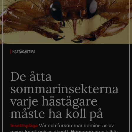
HÄSTÄGARTIPS
De åtta
sommarinsekterna
varje hästägare
måste ha koll på
Vår och försommar domineras av
Insektsplåga
mygg, knott och svidknott. Högsommaren tillhör