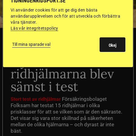
TIDNINGENRIDSPORT.SE
Vi använder cookies för att ge dig den bästa
användarupplevelsen och för att utveckla och förbättra
våra tjänster.
Läs vår integritetspolicy
SVERIGE
Till mina sparade val
Okej
Dyraste
ridhjälmarna blev
sämst i test
Försäkringsbolaget
Stort test av ridhjälmar
Folksam har testat 15 ridhjälmar i olika
prisklasser för att se vilken som är den säkraste.
Det visar sig vara stor skillnad på säkerheten
mellan de olika hjälmarna – och dyrast är inte
bäst.