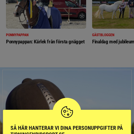
PONNYPAPPAN
GÄSTBLOGGEN
Ponnypappan: Kärlek från första gnägget
Finaldag med jubileum
SÅ HÄR HANTERAR VI DINA PERSONUPPGIFTER PÅ