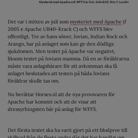
Mysteriet med Apache och WFFS är löst.
Arkivbild: Kim C Lundin
Det var i mitten av juli som
mysteriet med Apache
(f
2005 e Apache UB40-Krack C) och WFFS blev
offentligt. Tre av hans söner, Jovian, Indian Rock och
Arango, bar på anlaget som kan ge den dödliga
sjukdomen. Men testet på Apache var negativt,
liksom testet på Jovians mamma. Då en av föräldrarna
måste vara anlagsbärare för att avkomman ska få
anlaget beslutades att testen på båda Jovians
föräldrar skulle tas om.
Nu berättar Horses.nl att de nya provsvaren för
Apache har kommit och att de visar att
dressyrhingsten bär på anlag för WFFS.
Det första testet ska ha varit gjort på ett blodprov till
skillnad från de flesta andra där det har handlat om