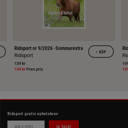
Ridsport nr 9/2026 -Sommarextra
Ri
+
KÖP
Ridsport
Ri
139 kr
109
139 kr
Pren.pris
10
Ridsport gratis nyhetsbrev
JA TACK!