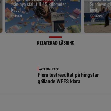
detta.
från nya stall till 45 kilometer
Sundown gl
kabel
bästa
Källa: Animal Genetics samt Utrecht Universitet
2 timmar
11 timmar
RELATERAD LÄSNING
AVELSNYHETER
Flera testresultat på hingstar
gällande WFFS klara