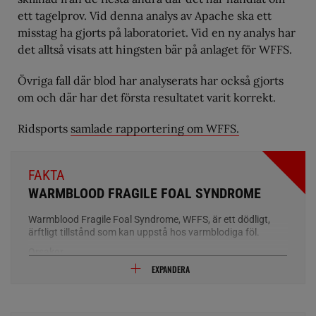
ett tagelprov. Vid denna analys av Apache ska ett
misstag ha gjorts på laboratoriet. Vid en ny analys har
det alltså visats att hingsten bär på anlaget för WFFS.
Övriga fall där blod har analyserats har också gjorts
om och där har det första resultatet varit korrekt.
Ridsports
samlade rapportering om WFFS.
FAKTA
WARMBLOOD FRAGILE FOAL SYNDROME
Warmblood Fragile Foal Syndrome, WFFS, är ett dödligt,
ärftligt tillstånd som kan uppstå hos varmblodiga föl.
Orsaker
WFFS är ett ärftligt tillstånd hos varmblodiga hästar: bärare
EXPANDERA
av sjukdomen har då en viss genetisk defekt. Bärarna själva
lider inte av sjukdomen eftersom endast en av de
inblandade generna har påverkats. Om båda föräldrarna är
anlagsbärare löper avkomman 25 procents risk att bli sjuk