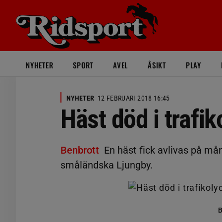
NYHETER
SPORT
AVEL
ÅSIKT
PLAY
NYHETER
12 FEBRUARI 2018 16:45
Häst död i trafi
Benbrott
En häst fick avlivas på mån
småländska Ljungby.
B