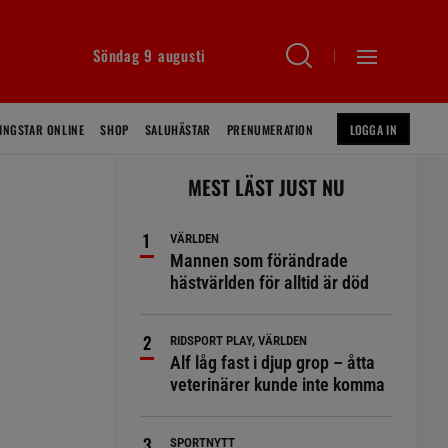
Söndag 9 augusti
INGSTAR ONLINE
SHOP
SALUHÄSTAR
PRENUMERATION
LOGGA IN
MEST LÄST JUST NU
VÄRLDEN
Mannen som förändrade
hästvärlden för alltid är död
RIDSPORT PLAY, VÄRLDEN
Alf låg fast i djup grop – åtta
veterinärer kunde inte komma
SPORTNYTT