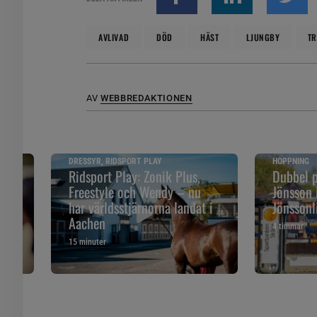
AVLIVAD
DÖD
HÄST
LJUNGBY
TR
AV
WEBBREDAKTIONEN
DRESSYR, RIDSPORT PLAY
HOPPNING
 än
Ridsport Play: Zonik Plus,
Dubbel p
Freestyle och Wendy – nu
Jönsson 
har världsstjärnorna landat i
Jönssonli
Aachen
4 timmar
15 minuter