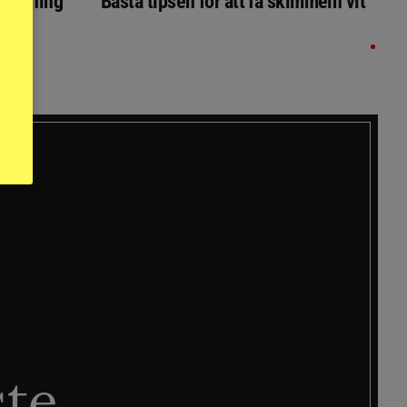
ställning
Bästa tipsen för att få skimmeln vit
ste