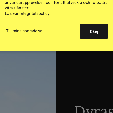
ed jubileumsutställning
Så gick det på helgens ut
användarupplevelsen och för att utveckla och förbättra
våra tjänster.
Läs vår integritetspolicy
Till mina sparade val
Okej
SVERIGE
Dyra