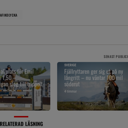
AFIKOLYCKA
SENAST
PUBLIC
SVERIGE
allplats för Emil
Fjällryttaren ger sig ut på ny
i 1,50 –
långritt – nu väntar 100 mil
gan slog till trippelt
söderut
4 timmar
RELATERAD LÄSNING