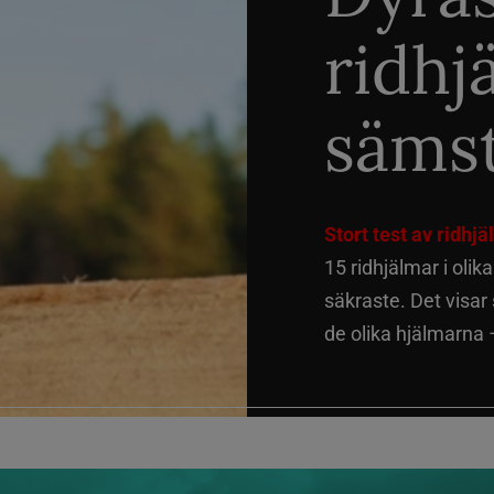
ridhj
sämst
Stort test av ridhj
15 ridhjälmar i olik
säkraste. Det visar
de olika hjälmarna –