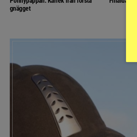
Ponnypappan: Kärlek från första
Finaldag m
gnägget