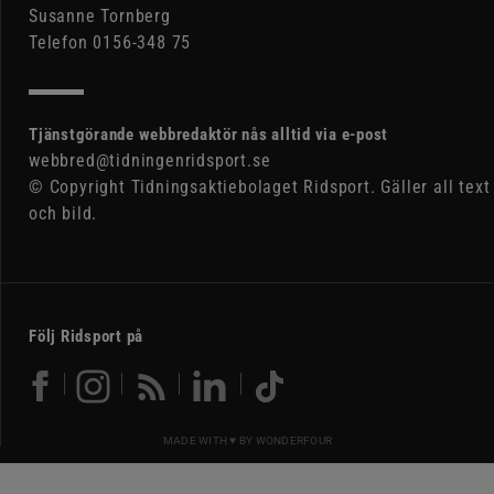
Susanne Tornberg
Telefon 0156-348 75
Tjänstgörande webbredaktör nås alltid via e-post
webbred@tidningenridsport.se
© Copyright Tidningsaktiebolaget Ridsport. Gäller all text
och bild.
Följ Ridsport på
MADE WITH ♥ BY
WONDERFOUR