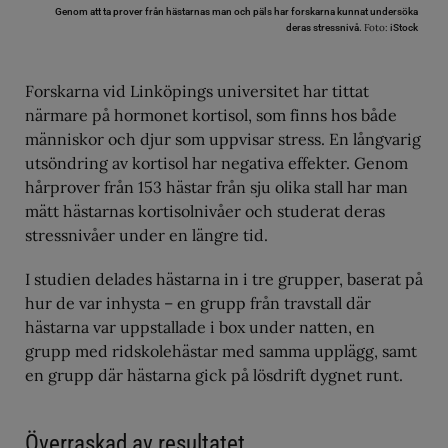
Genom att ta prover från hästarnas man och päls har forskarna kunnat undersöka
Foto:
deras stressnivå.
iStock
Forskarna vid Linköpings universitet har tittat
närmare på hormonet kortisol, som finns hos både
människor och djur som uppvisar stress. En långvarig
utsöndring av kortisol har negativa effekter. Genom
hårprover från 153 hästar från sju olika stall har man
mätt hästarnas kortisolnivåer och studerat deras
stressnivåer under en längre tid.
I studien delades hästarna in i tre grupper, baserat på
hur de var inhysta – en grupp från travstall där
hästarna var uppstallade i box under natten, en
grupp med ridskolehästar med samma upplägg, samt
en grupp där hästarna gick på lösdrift dygnet runt.
Överraskad av resultatet