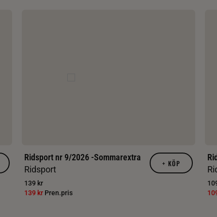
Ridsport nr 9/2026 -Sommarextra
Ri
+
KÖP
Ridsport
Ri
139 kr
109
139 kr
Pren.pris
10