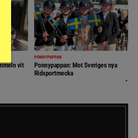
PONNYPAPPAN
immeln vit
Ponnypappan: Mot Sveriges nya
Ridsportmecka