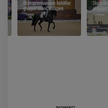
Bruksprovsvinnare behåller
Stark st
greppet bland stoägare
ekipage
1 timmar
13 timmar
DISTANSRITT