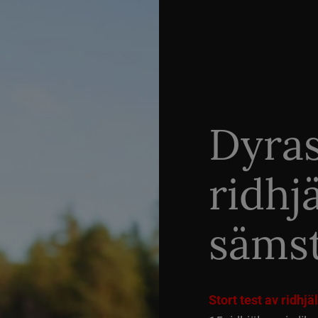
Dyra
ridhj
sämst
Stort test av ridhj