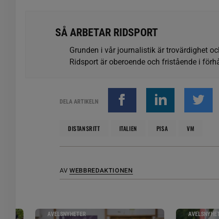
SÅ ARBETAR RIDSPORT
Grunden i vår journalistik är trovärdighet oc
Ridsport är oberoende och fristående i förhå
DELA ARTIKELN
DISTANSRITT
ITALIEN
PISA
VM
AV
WEBBREDAKTIONEN
AVELSNYHETER
AVELSNYHE