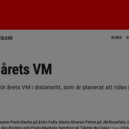
ISLAND
BLOGG
H
 årets VM
ör årets VM i distansritt, som är planerat att ridas 
Jaume Punti Dachs på Echo Falls, Maria Alvarez Pnton på JM Bucefala,
 des Roches och Paula Muntala Sanchez på T'Aime de Coeur.
Foto:
FEI/M