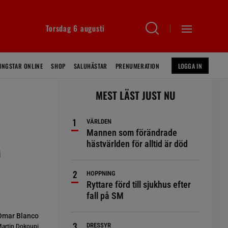
Torsdag 6 augusti
INGSTAR ONLINE
SHOP
SALUHÄSTAR
PRENUMERATION
LOGGA IN
MEST LÄST JUST NU
VÄRLDEN
Mannen som förändrade
hästvärlden för alltid är död
i
HOPPNING
Ryttare förd till sjukhus efter
fall på SM
 Omar Blanco
DRESSYR
artin Dokoupi