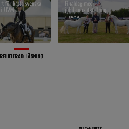
art för bästa svenska
Finaldag med
t i UVM
jubileumsutställning
15 timmar
RELATERAD LÄSNING
DISTANSRITT