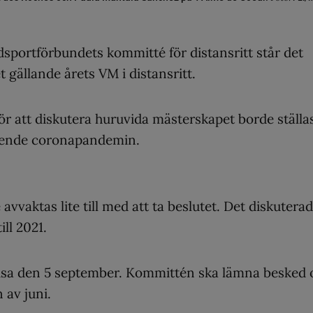
idsportförbundets kommitté för distansritt står det
et gällande årets VM i distansritt.
r att diskutera huruvida mästerskapet borde ställas
gående coronapandemin.
avvaktas lite till med att ta beslutet. Det diskutera
ll 2021.
a Pisa den 5 september. Kommittén ska lämna besked
 av juni.