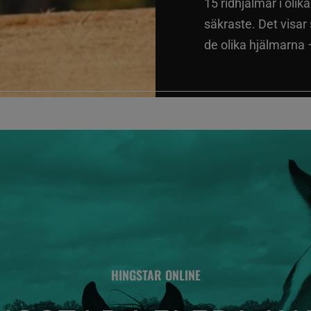
15 ridhjälmar i olik
säkraste. Det visar
de olika hjälmarna –
HINGSTAR ONLINE