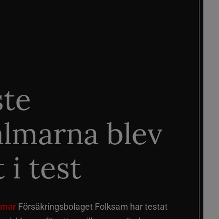
ste
älmarna blev
 i test
älmar
Försäkringsbolaget Folksam har testat