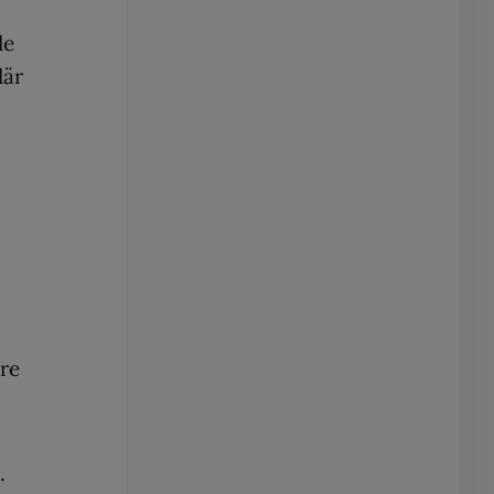
de
där
re
.