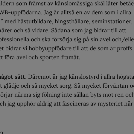
åldern som främst av känslomässiga skäl låter betä
 SWB-uppfödarna. Jag är alltså en av dem som i allra
” med hästutbildare, hingsthållare, seminstationer,
ärer och så vidare. Sådana som jag bidrar till att
essionella och ska försörja sig på sin avel och/elle
t bidrar vi hobbyuppfödare till att de som är proffs
att föra avel och sporten framåt.
något sätt
. Däremot är jag känslostyrd i allra högst
et glädje och så mycket sorg. Så mycket förväntan 
örjar närma sig fölning inte sällan byts mot ren oc
Och jag upphör aldrig att fascineras av mysteriet när
a