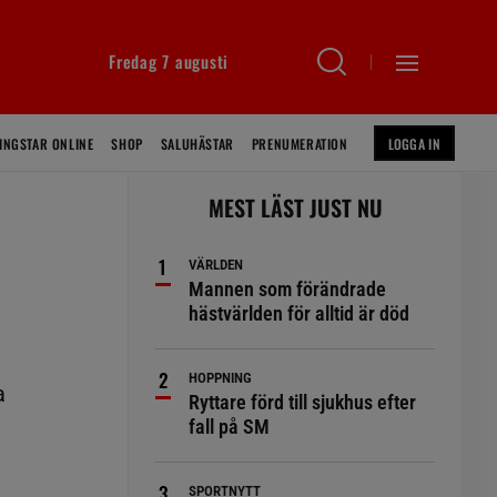
Fredag 7 augusti
INGSTAR ONLINE
SHOP
SALUHÄSTAR
PRENUMERATION
LOGGA IN
MEST LÄST JUST NU
VÄRLDEN
Mannen som förändrade
hästvärlden för alltid är död
HOPPNING
a
Ryttare förd till sjukhus efter
fall på SM
SPORTNYTT