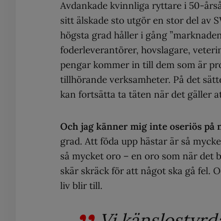
Avdankade kvinnliga ryttare i 50-års
sitt älskade sto utgör en stor del av
högsta grad håller i gång ”marknaden
foderleverantörer, hovslagare, veterin
pengar kommer in till dem som är prof
tillhörande verksamheter. På det sätte
kan fortsätta ta täten när det gäller 
Och jag känner mig inte oseriös på 
grad. Att föda upp hästar är så myck
så mycket oro – en oro som när det b
skär skräck för att något ska gå fel. 
liv blir till.
Vi känslostyrd