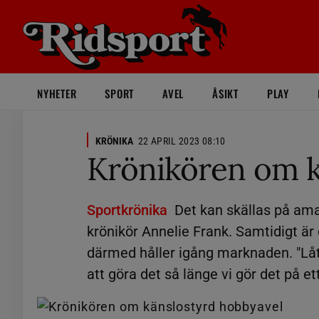
NYHETER
SPORT
AVEL
ÅSIKT
PLAY
KRÖNIKA
22 APRIL 2023 08:10
Krönikören om k
Sportkrönika
Det kan skällas på am
krönikör Annelie Frank. Samtidigt är
därmed håller igång marknaden. "Låt
att göra det så länge vi gör det på ett