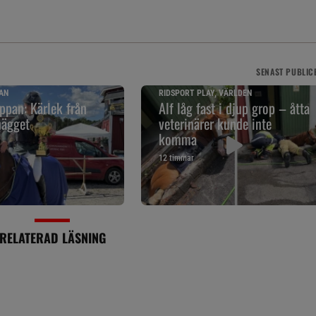
SENAST
PUBLIC
AN
RIDSPORT PLAY, VÄRLDEN
pan: Kärlek från
Alf låg fast i djup grop – åtta
nägget
veterinärer kunde inte
komma
12 timmar
RELATERAD LÄSNING