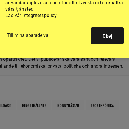
användarupplevelsen och för att utveckla och förbättra
våra tjänster.
kriven text. Åsikterna är skribentens egna. Krönika
Läs vår integritetspolicy
rt nummer 6/2023.
Till mina sparade val
Okej
h opartiskhet. Det vi publicerar ska vara sant och relevant.
llande till ekonomiska, privata, politiska och andra intressen.
ILDARE
HINGSTHÅLLARE
HOBBYHÄSTAR
SPORTKRÖNIKA