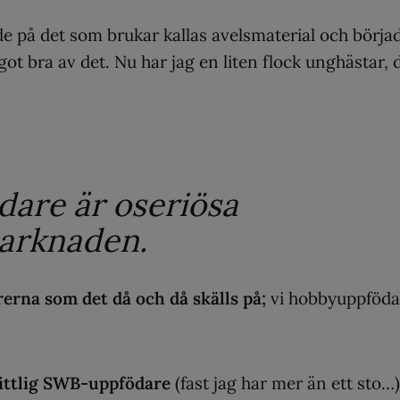
ade på det som brukar kallas avelsmaterial och börja
ot bra av det. Nu har jag en liten flock unghästar, 
dare är oseriösa
arknaden.
rerna som det då och då skälls på;
vi hobbyuppföda
nittlig SWB-uppfödare
(fast jag har mer än ett sto…)