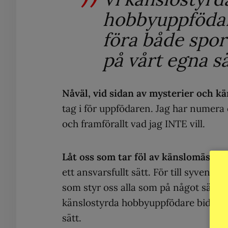
hobbyuppfödare
föra både spor
på vårt egna sä
Nåväl, vid sidan av mysterier och 
tag i för uppfödaren. Jag har numera e
och framförallt vad jag INTE vill.
Låt oss som tar föl av känslomässiga 
ett ansvarsfullt sätt. För till syvende
som styr oss alla som på något sätt h
känslostyrda hobbyuppfödare bidrar ti
sätt.