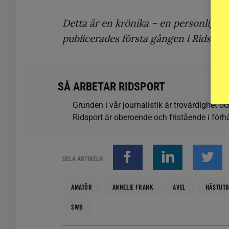
Detta är en krönika – en personligt s
publicerades första gången i Ridspo
SÅ ARBETAR RIDSPORT
Grunden i vår journalistik är trovärdighet oc
Ridsport är oberoende och fristående i förhå
DELA ARTIKELN
AMATÖR
ANNELIE FRANK
AVEL
HÄSTUTB
SWB