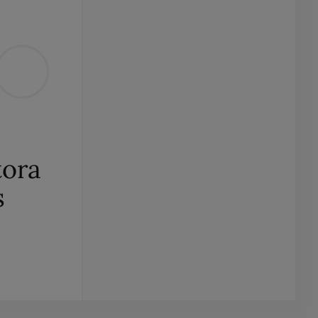
tora
s