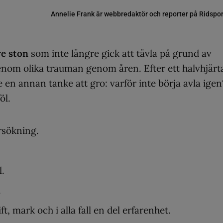
Annelie Frank är webbredaktör och reporter på Ridspo
re ston
som inte längre gick att tävla på grund av
enom olika trauman genom åren. Efter ett halvhjärt
e en annan tanke att gro: varför inte börja avla igen
öl.
rsökning.
l.
.
ft, mark och i alla fall en del erfarenhet.