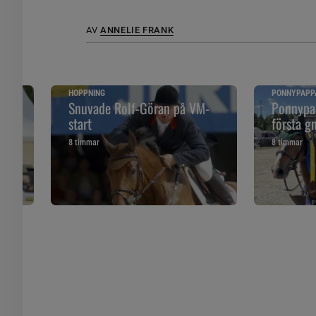
AV
ANNELIE FRANK
HOPPNING
PONNYPAPP
ska
Snuvade Rolf-Göran på VM-
Ponnypap
start
första g
8 timmar
8 timmar