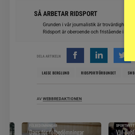
SÅ ARBETAR RIDSPORT
Grunden i vår journalistik är trovärdighet oc
Ridsport är oberoende och fristående i förhå
DELA ARTIKELN
LASSE BERGLUND
RIDSPORTFÖRBUNDET
SWB
AV
WEBBREDAKTIONEN
FÖLBEDÖMNINGAR
SPORTNYTT
 och
Dags för fölbedömningar
VM-publi