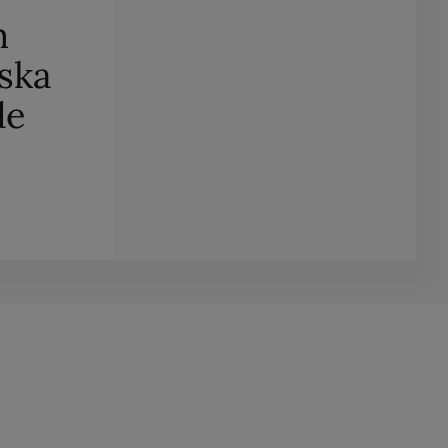
m
 ska
de