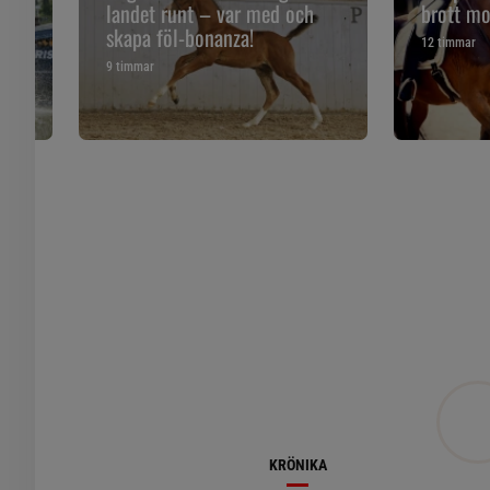
landet runt – var med och
brott mo
skapa föl-bonanza!
12 timmar
9 timmar
KRÖNIKA