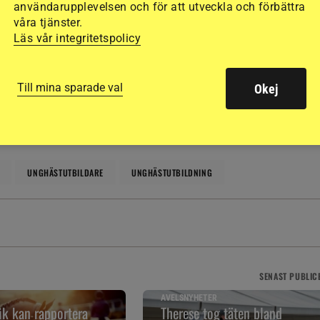
användarupplevelsen och för att utveckla och förbättra
våra tjänster.
Läs vår integritetspolicy
h opartiskhet. Det vi publicerar ska vara sant och relevant.
llande till ekonomiska, privata, politiska och andra intressen.
Till mina sparade val
Okej
UNGHÄSTUTBILDARE
UNGHÄSTUTBILDNING
SENAST
PUBLIC
AVELSNYHETER
k kan rapportera
Therese tog täten bland