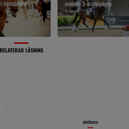
t hästvälfärd
svenska 5-årsekipagen
12 timmar
RELATERAD LÄSNING
KRÖNIKA