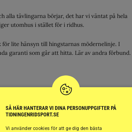
h alla tävlingarna börjar, det har vi väntat på hela
lger utomhus i stället för i ridhus.
för lite hänsyn till hingstarnas mödernelinje. I
nda garanti som går att hitta. Lär av andra förbund.
kriven text. Skribenten själv står för åsikterna som
SÅ HÄR HANTERAR VI DINA PERSONUPPGIFTER PÅ
rades första gången i Ridsports pappersutgåva, num
TIDNINGENRIDSPORT.SE
Vi använder cookies för att ge dig den bästa