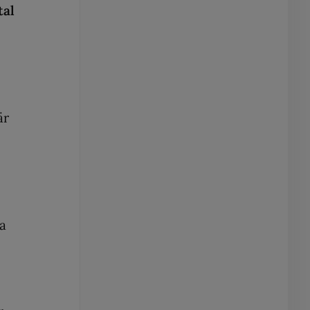
tal
är
va