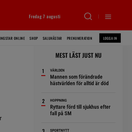
Fredag 7 augusti
INGSTAR ONLINE
SHOP
SALUHÄSTAR
PRENUMERATION
LOGGA IN
MEST LÄST JUST NU
VÄRLDEN
Mannen som förändrade
hästvärlden för alltid är död
HOPPNING
Ryttare förd till sjukhus efter
å
fall på SM
r
SPORTNYTT