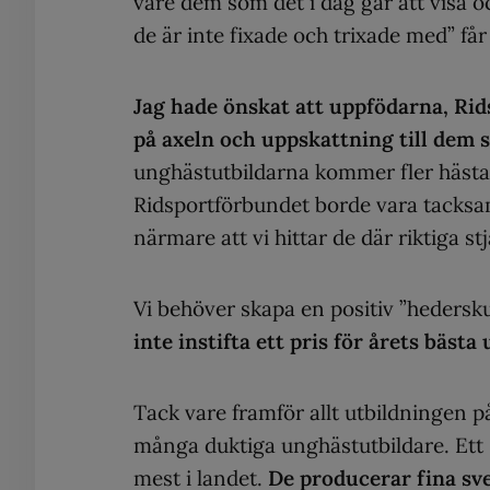
vare dem som det i dag går att visa och
de är inte fixade och trixade med” får
Jag hade önskat att uppfödarna, Rid
på axeln och uppskattning till dem 
unghästutbildarna kommer fler hästar
Ridsportförbundet borde vara tacksam
närmare att vi hittar de där riktiga st
Vi behöver skapa en positiv ”hederskul
inte instifta ett pris för årets bäst
Tack vare framför allt utbildningen p
många duktiga unghästutbildare. Ett 
mest i landet.
De producerar fina sve