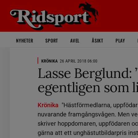
NYHETER
SPORT
AVEL
ÅSIKT
PLAY
KRÖNIKA
26 APRIL 2018 06:00
Lasse Berglund:
egentligen som 
Krönika
"Hästförmedlarna, uppfödarna,
nuvarande framgångsvågen. Men vem
skriver hoppdomaren, uppfödaren och
gärna att ett unghästutbildarpris inst