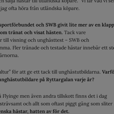
 sälja hästar till utländska köpare. ”Vi får vad vi se
 jag ofta höra från utländska köpare.
sportförbundet och SWB givit lite mer av en klap
som tränat och visat hästen.
Tack vare
 till visning och unghästtest – SWB och
ma. Fler tränade och testade hästar innebär ett st
järnorna.
tur” för att ge ett tack till unghästutbildarna.
Varf
a unghästutbildare på Ryttargalan varje år?
å Flyinge men även andra tillskott finns det i dag
strävsamt och allt som oftast piggt gäng som sliter
nska hästar, hatten av för det.