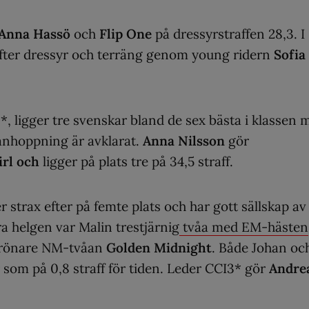
Anna Hassö
och
Flip One
på dressyrstraffen 28,3. I
 efter dressyr och terräng genom young ridern
Sofia
3*, ligger tre svenskar bland de sex bästa i klassen 
anhoppning är avklarat.
Anna Nilsson
gör
rl och
ligger på plats tre på 34,5 straff.
strax efter på femte plats och har gott sällskap av
ra helgen var Malin trestjärnig
tvåa med EM-hästen
grönare NM-tvåan
Golden Midnight
. Både Johan oc
 som på 0,8 straff för tiden. Leder CCI3* gör
Andre