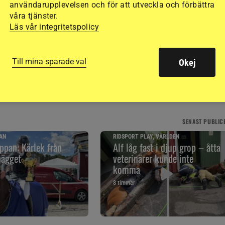
användarupplevelsen och för att utveckla och förbättra
våra tjänster.
Läs vår integritetspolicy
SOPOT
Till mina sparade val
Okej
SENAST
PUBLIC
AN
RIDSPORT PLAY, VÄRLDEN
pan: Kärlek från
Alf låg fast i djup grop – åtta
nägget
veterinärer kunde inte
komma
8 timmar