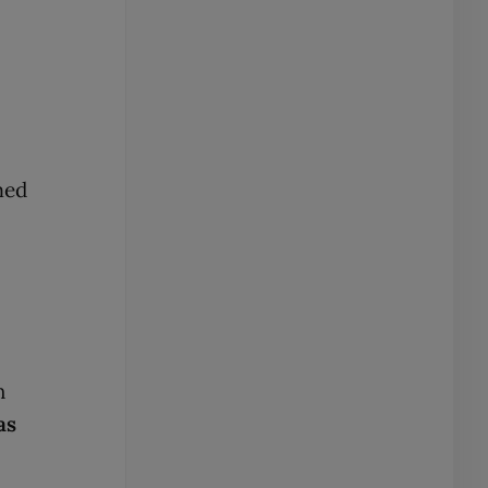
med
h
as