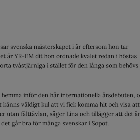
ssar svenska mästerskapet i år eftersom hon tar
et är YR-EM dit hon ordnade kvalet redan i höstas
ta tvåstjärniga i stället för den långa som behövs 
ar hemma inför den här internationella årsdebuten, 
et känns väldigt kul att vi fick komma hit och visa att
ter utan fälttävlan, säger Lina och tillägger att det ä
m det går bra för många svenskar i Sopot.