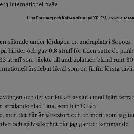
Lina Forsberg och Kaizen siktar på YR-EM.
Arkivbild: Made
zen
säkrade under lördagen en andraplats i Sopots
på hinder och gav 0,8 straff för tiden satte de punk
t 33 straff som räckte till andraplatsen bland runt 30
nationell årsdebut likväl som en finfin första tävli
ävlingen och det var kul att avsluta med felfri terrä
 strålande glad Lina, som blir 19 i år.
e, men det här är jättestort och en merit som jag ta
nhet och självsäkerhet när jag går ut i kommande