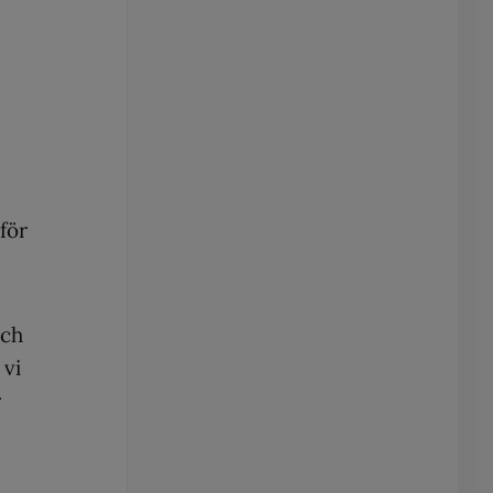
för
och
 vi
r