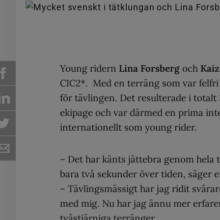
Young ridern
Lina Forsberg
och
Kai
CIC2*. Med en terräng som var felfri 
för tävlingen. Det resulterade i total
ekipage och var därmed en prima inter
internationellt som young rider.
– Det har känts jättebra genom hela t
bara två sekunder över tiden, säger en
– Tävlingsmässigt har jag ridit svårar
med mig. Nu har jag ännu mer erfare
tvåstjärniga terränger.