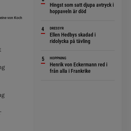
Hingst som satt djupa avtryck i
hoppaveln är död
leine von Koch
DRESSYR
Ellen Hedbys skadad i
ridolycka på tävling
t
HOPPNING
Henrik von Eckermann red i
ng
från alla i Frankrike
ng
r