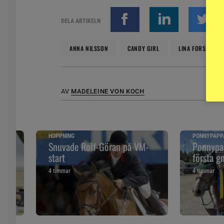
DELA ARTIKELN
ANNA NILSSON
CANDY GIRL
LINA FORSBERG
AV
MADELEINE VON KOCH
HOPPNING
PONNYPAPP
ska
Snuvade Rolf-Göran på VM-
Ponnypap
start
första g
4 timmar
4 timmar