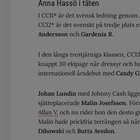
Anna Hassö i täten
I CCI1* är det svensk ledning genom
CCI2* är det svenskt på tredje plats
Andersson
och
Gardenia R
.
I den långa trestjärniga klassen, CCI
knappt 30 ekipage när dressyr och b
internationell årsdebut med
Candy Gi
Johan Lundin
med Johnny Cash ligger 
sjätteplacerade
Malin Josefsson
. För
Allan V,
och nu rider hon den desto 
Malin hade prickfria terrängen så när
Dibowski
och
Butts Avedon
.