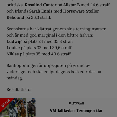
brittiska
Rosalind Canter
på
Allstar B
med 24,6 straff
och Irlands
Sarah Ennis
med
Horseware Stellor
Rebound
på 26,3 straff.
Svenskarna har klättrat genom sina terränginsatser
och är med god marginal i den bättre halvan:
Ludwig
på plats 24 med 35,3 straff
Louise
på plats 32 med 39,6 straff
Niklas
på plats 35 med 40,6 straff
Banhoppningen är uppskjuten på grund av
väderläget och ska enligt dagens besked ridas på
måndag.
Resultatlistor
LÄS ÄVEN
FÄLTTÄVLAN
VM-fälttävlan: Terrängen klar