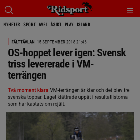
NYHETER
SPORT
AVEL
ÅSIKT
PLAY
ISLAND
FÄLTTÄVLAN
15 SEPTEMBER 2018 21:46
OS-hoppet lever igen: Svensk
triss levererade i VM-
terrängen
Två moment klara
VM-terrängen är klar och det blev tre
svenska toppar. Laget klättrade uppåt i resultatlistorna
som har kastats om rejält.