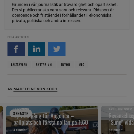
Grunden i vår journalistik är trovärdighet och opartiskhet.
Det vi publicerar ska vara sant och relevant. Ridsport är
oberoende och fristående i förhållande till ekonomiska,
privata, politiska och andra intressen.
DELA ARTIKELN
FÄLTTÄVLAN
RYTTAR-VM
TRYON
WEG
AV
MADELEINE VON KOCH
HOPPNING
AVEL, DRESSYR
SENAST
E
Ny framgång för Angelica –
Revanschseg
pallplats och första nollan på 1,60
”Sune” vidar
4 timmar
6 timmar