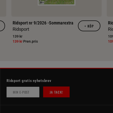
Ridsport nr 9/2026 -Sommarextra
Ri
+
KÖP
Ridsport
Ri
139 kr
109
139 kr
Pren.pris
10
Ridsport gratis nyhetsbrev
JA TACK!