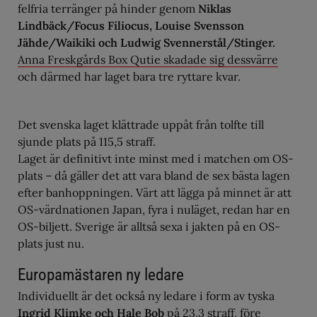
felfria terränger på hinder genom
Niklas
Lindbäck/Focus Filiocus, Louise Svensson
Jähde/Waikiki och Ludwig Svennerstål/Stinger.
Anna Freskgårds Box Qutie skadade sig dessvärre
och därmed har laget bara tre ryttare kvar.
Det svenska laget klättrade uppåt från tolfte till
sjunde plats på 115,5 straff.
Laget är definitivt inte minst med i matchen om OS-
plats – då gäller det att vara bland de sex bästa lagen
efter banhoppningen. Värt att lägga på minnet är att
OS-värdnationen Japan, fyra i nuläget, redan har en
OS-biljett. Sverige är alltså sexa i jakten på en OS-
plats just nu.
Europamästaren ny ledare
Individuellt är det också ny ledare i form av tyska
Ingrid Klimke och Hale Bob
på 23,3 straff, före