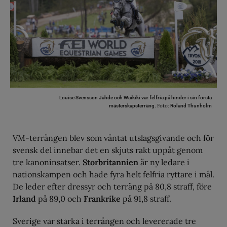
Louise Svensson Jähde och Waikiki var felfria på hinder i sin första
Foto:
mästerskapsterräng.
Roland Thunholm
VM-terrängen blev som väntat utslagsgivande och för
svensk del innebar det en skjuts rakt uppåt genom
tre kanoninsatser.
Storbritannien
är ny ledare i
nationskampen och hade fyra helt felfria ryttare i mål.
De leder efter dressyr och terräng på 80,8 straff, före
Irland
på 89,0 och
Frankrike
på 91,8 straff.
Sverige var starka i terrängen och levererade tre