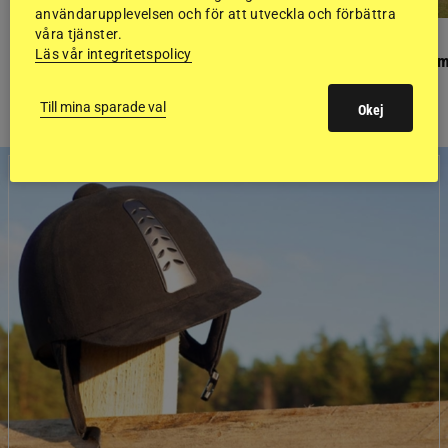
användarupplevelsen och för att utveckla och förbättra
våra tjänster.
PONNYPAPPAN
GÄSTBLOGGEN
Läs vår integritetspolicy
Ponnypappan: Kärlek från första gnägget
Finaldag med jubileum
Till mina sparade val
Okej