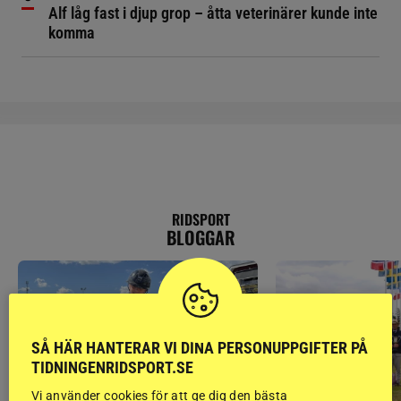
Alf låg fast i djup grop – åtta veterinärer kunde inte
komma
RIDSPORT
BLOGGAR
SÅ HÄR HANTERAR VI DINA PERSONUPPGIFTER PÅ
TIDNINGENRIDSPORT.SE
Vi använder cookies för att ge dig den bästa