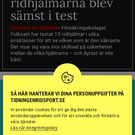
ridhjälmarna blev
sämst i test
Försäkringsbolaget
Stort test av ridhjälmar
Folksam har testat 15 ridhjälmar i olika
prisklasser för att se vilken som är den säkraste.
Det visar sig vara stor skillnad på säkerheten
mellan de olika hjälmarna – och dyrast är inte
bäst.
SÅ HÄR HANTERAR VI DINA PERSONUPPGIFTER PÅ
TIDNINGENRIDSPORT.SE
Vi använder cookies för att ge dig den bästa
HINGSTAR ONLINE
användarupplevelsen och för att utveckla och förbättra
våra tjänster.
GODKÄNDA HINGSTAR I
Läs vår integritetspolicy