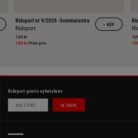
Ridsport nr 9/2026 -Sommarextra
Ri
+
KÖP
Ridsport
Ri
139 kr
109
139 kr
Pren.pris
10
Ridsport gratis nyhetsbrev
JA TACK!