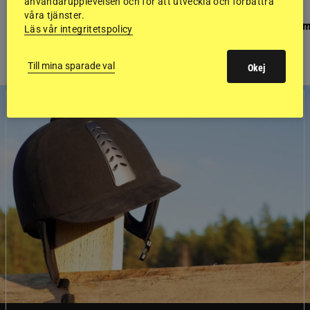
användarupplevelsen och för att utveckla och förbättra
PONNYPAPPAN
GÄSTBLOGGEN
våra tjänster.
Ponnypappan: Kärlek från första gnägget
Finaldag med jubileum
Läs vår integritetspolicy
Till mina sparade val
Okej