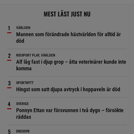
MEST LÄST JUST NU
VÄRLDEN
Mannen som förändrade hästvärlden för alltid är
död
RIDSPORT PLAY, VÄRLDEN
Alf låg fast i djup grop – åtta veterinärer kunde inte
komma
SPORTNYTT
Hingst som satt djupa avtryck i hoppaveln är död
SVERIGE
Ponnyn Ettan var försvunnen i två dygn – försökte
räddas
DRESSYR