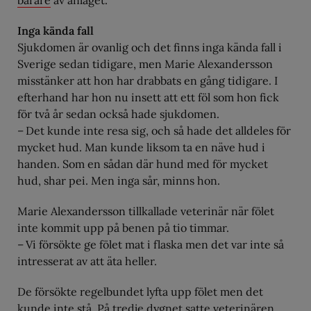
bärare
av anlaget.
Inga kända fall
Sjukdomen är ovanlig och det finns inga kända fall i
Sverige sedan tidigare, men Marie Alexandersson
misstänker att hon har drabbats en gång tidigare. I
efterhand har hon nu insett att ett föl som hon fick
för två år sedan också hade sjukdomen.
– Det kunde inte resa sig, och så hade det alldeles för
mycket hud. Man kunde liksom ta en näve hud i
handen. Som en sådan där hund med för mycket
hud, shar pei. Men inga sår, minns hon.
Marie Alexandersson tillkallade veterinär när fölet
inte kommit upp på benen på tio timmar.
– Vi försökte ge fölet mat i flaska men det var inte så
intresserat av att äta heller.
De försökte regelbundet lyfta upp fölet men det
kunde inte stå. På tredje dygnet satte veterinären