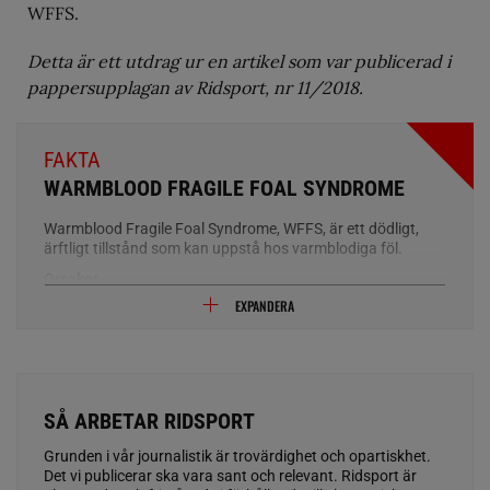
WFFS.
Detta är ett utdrag ur en artikel som var publicerad i
pappersupplagan av Ridsport, nr 11/2018.
FAKTA
WARMBLOOD FRAGILE FOAL SYNDROME
Warmblood Fragile Foal Syndrome, WFFS, är ett dödligt,
ärftligt tillstånd som kan uppstå hos varmblodiga föl.
Orsaker
WFFS är ett ärftligt tillstånd hos varmblodiga hästar: bärare
EXPANDERA
av sjukdomen har då en viss genetisk defekt. Bärarna själva
lider inte av sjukdomen eftersom endast en av de
inblandade generna har påverkats. Om båda föräldrarna är
anlagsbärare löper avkomman 25 procents risk att bli sjuk
och uppvisa abnormiteter som i sig leder till döden. Det
är 50 procents risk att fölet blir friskt men själv blir
SÅ ARBETAR RIDSPORT
anlagsbärare och det finns 25 procents chans att fölet blir
både friskt och inte bär anlaget.
Grunden i vår journalistik är trovärdighet och opartiskhet.
Det vi publicerar ska vara sant och relevant. Ridsport är
Symptom