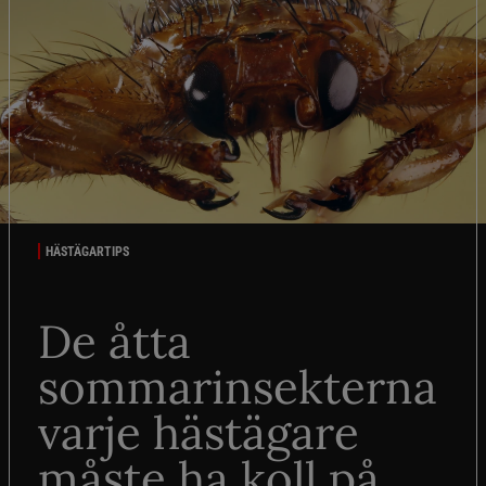
HÄSTÄGARTIPS
De åtta
sommarinsekterna
varje hästägare
måste ha koll på