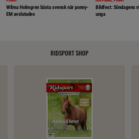
PONNY
HOPPNING, PONNY
Wilma Holmgren bästa svensk när ponny-
Bildfest: Söndagens m
EM avslutades
unga
RIDSPORT SHOP