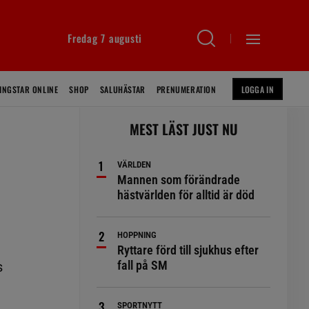
Fredag 7 augusti
INGSTAR ONLINE
SHOP
SALUHÄSTAR
PRENUMERATION
LOGGA IN
MEST LÄST JUST NU
VÄRLDEN
Mannen som förändrade
hästvärlden för alltid är död
HOPPNING
Ryttare förd till sjukhus efter
fall på SM
s
SPORTNYTT