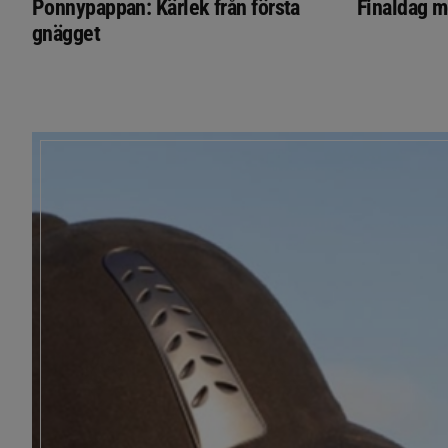
Ponnypappan: Kärlek från första
Finaldag m
gnägget