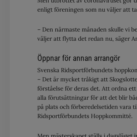
Men utbrottet av coronaviruset gör det
enligt föreningen som nu väljer att ta 
– Den närmaste månaden skulle vi behö
väljer att flytta det redan nu, säger
Öppnar för annan arrangör
Svenska Ridsportförbundets hoppkom
– Det är mycket tråkigt att Skogslotte
förståelse för deras det. Att ordna e
alla förutsättningar för att det blir 
på plats och förberedelsetiden vara ti
Ridsportförbundets Hoppkommitté.
Men mästerskapet ställs i dagsläget 