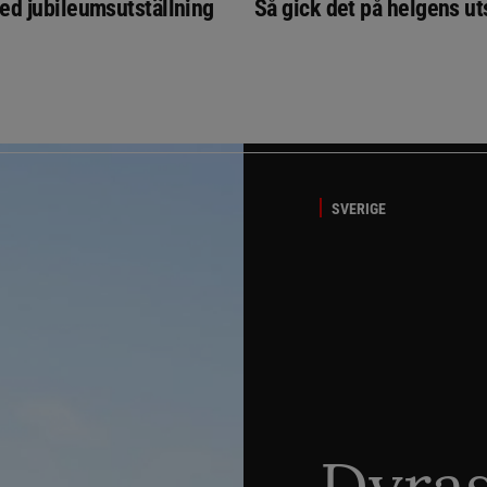
ed jubileumsutställning
Så gick det på helgens ut
SVERIGE
Dyra