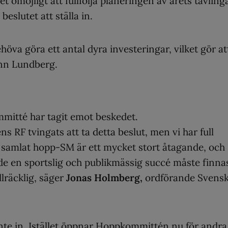
 omöjligt att fullfölja planeringen av årets tävlinga
beslutet att ställa in.
va göra ett antal dyra investeringar, vilket gör att
 Ann Lundberg.
mitté har tagit emot beskedet.
ns RF tvingats att ta detta beslut, men vi har full
tt samlat hopp-SM är ett mycket stort åtagande, och
både en sportslig och publikmässig succé måste finna
llräcklig, säger
Jonas Holmberg,
ordförande Svens
inte in. Istället öppnar Hoppkommittén nu för andra