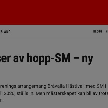
ISLAND
BLOGG
H
ser av hopp-SM – ny
örenings arrangemang Bråvalla Hästival, med SM i
i 2020, ställs in. Men mästerskapet kan bli av trot
t.