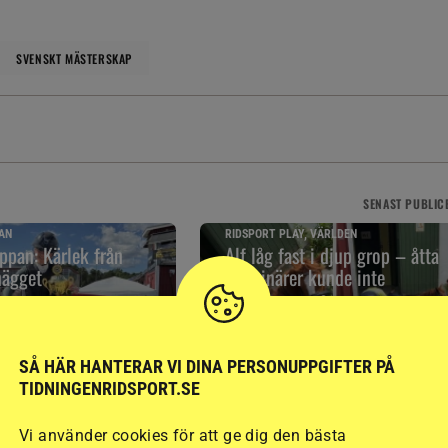
SVENSKT MÄSTERSKAP
SENAST
PUBLIC
AN
RIDSPORT PLAY, VÄRLDEN
pan: Kärlek från
Alf låg fast i djup grop – åtta
nägget
veterinärer kunde inte
komma
6 timmar
SÅ HÄR HANTERAR VI DINA PERSONUPPGIFTER PÅ
TIDNINGENRIDSPORT.SE
Vi använder cookies för att ge dig den bästa
RELATERAD LÄSNING