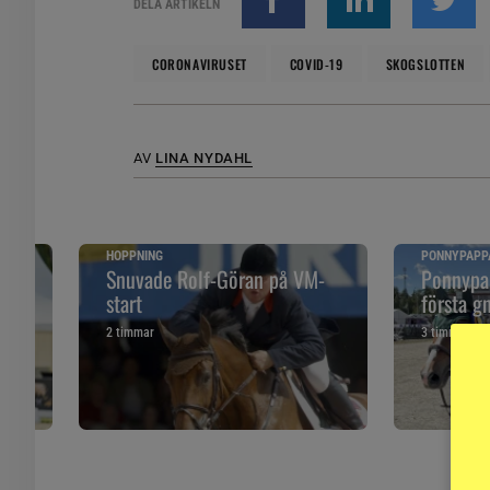
DELA ARTIKELN
CORONAVIRUSET
COVID-19
SKOGSLOTTEN
AV
LINA NYDAHL
HOPPNING
PONNYPAPP
ska
Snuvade Rolf-Göran på VM-
Ponnypap
start
första g
2 timmar
3 timmar