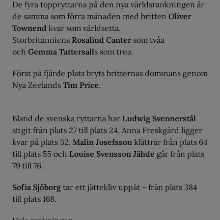
De fyra toppryttarna på den nya världsrankningen är
de samma som förra månaden med britten
Oliver
Townend
kvar som världsetta,
Storbritanniens
Rosalind Canter
som tvåa
och
Gemma Tattersall
s som trea.
Först på fjärde plats bryts britternas dominans genom
Nya Zeelands
Tim Price
.
Bland de svenska ryttarna har
Ludwig Svennerstål
stigit från plats 27 till plats 24, Anna Freskgård ligger
kvar på plats 32,
Malin Josefsson
klättrar från plats 64
till plats 55 och
Louise Svensson Jähde
går från plats
79 till 76.
Sofia Sjöborg
tar ett jättekliv uppåt – från plats 384
till plats 168.