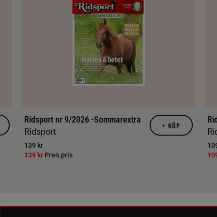
Ridsport nr 9/2026 -Sommarextra
Ri
+
KÖP
Ridsport
Ri
139 kr
109
139 kr
Pren.pris
10