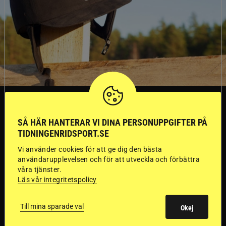
SVERIGE
SÅ HÄR HANTERAR VI DINA PERSONUPPGIFTER PÅ
Dyraste
TIDNINGENRIDSPORT.SE
Vi använder cookies för att ge dig den bästa
ridhjälmarna blev
användarupplevelsen och för att utveckla och förbättra
våra tjänster.
sämst i test
Läs vår integritetspolicy
Försäkringsbolaget
Stort test av ridhjälmar
Till mina sparade val
Okej
Folksam har testat 15 ridhjälmar i olika
prisklasser för att se vilken som är den säkraste.