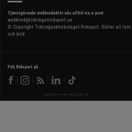
Tjänstgörande webbredaktör nås alltid via e-post
webbred@tidningenridsport.se
© Copyright Tidningsaktiebolaget Ridsport. Gäller all text
och bild.
Följ Ridsport på
MADE WITH ♥ BY
WONDERFOUR