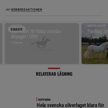
AV
WEBBREDAKTIONEN
DRESSYR
GÄSTBLOGGEN
SENAST
E
Stark start för bästa svenska
Finaldag me
ekipaget i UVM
12 timmar
11 timmar
RELATERAD LÄSNING
HOPPNING
Hela svenska silverlaget klara för