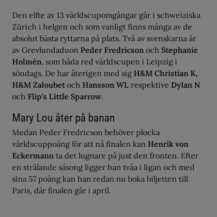
Den elfte av 13 världscupomgångar går i schweiziska
Zürich i helgen och som vanligt finns många av de
absolut bästa ryttarna på plats. Två av svenskarna är
av Grevlundaduon
Peder Fredricson
och
Stephanie
Holmén
, som båda red världscupen i Leipzig i
söndags. De har återigen med sig
H&M Christian K,
H&M Zaloubet
och
Hansson WL
respektive
Dylan N
och
Flip’s Little Sparrow
.
Mary Lou åter på banan
Medan Peder Fredricson behöver plocka
världscuppoäng för att nå finalen kan
Henrik von
Eckermann
ta det lugnare på just den fronten. Efter
en strålande säsong ligger han tvåa i ligan och med
sina 57 poäng kan han redan nu boka biljetten till
Paris, där finalen går i april.