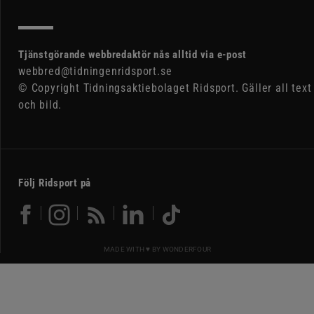
Tjänstgörande webbredaktör nås alltid via e-post
webbred@tidningenridsport.se
© Copyright Tidningsaktiebolaget Ridsport. Gäller all text
och bild.
Följ Ridsport på
MADE WITH ♥ BY
WONDERFOUR