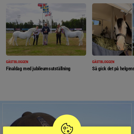
GÄSTBLOGGEN
GÄSTBLOGGEN
Finaldag med jubileumsutställning
Så gick det på helgens