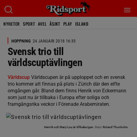
NYHETER
SPORT
AVEL
ÅSIKT
PLAY
ISLAND
HOPPNING
24 JANUARI 2018 16:35
Svensk trio till
världscuptävlingen
Världscup
Världscupen är på upploppet och en svensk
trio kommer att finnas på plats i Zürich där den elfte
omgången går. Bland dem finns Henrik von Eckermann
som just nu är tillbaka i Europa efter soliga och
framgångsrika veckor i Förenade Arabemiraten.
Foto:
Henrik och Mary Lou är tillbaka igen.
Roland Thunholm