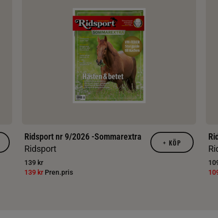
Ridsport nr 9/2026 -Sommarextra
Ri
+
KÖP
Ridsport
Ri
139 kr
109
139 kr
Pren.pris
10