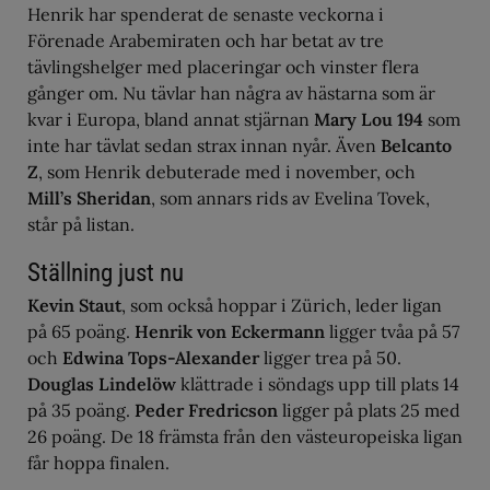
Henrik har spenderat de senaste veckorna i
Förenade Arabemiraten och har betat av tre
tävlingshelger med placeringar och vinster flera
gånger om. Nu tävlar han några av hästarna som är
kvar i Europa, bland annat stjärnan
Mary Lou 194
som
inte har tävlat sedan strax innan nyår. Även
Belcanto
Z
, som Henrik debuterade med i november, och
Mill’s Sheridan
, som annars rids av Evelina Tovek,
står på listan.
Ställning just nu
Kevin Staut
, som också hoppar i Zürich, leder ligan
på 65 poäng.
Henrik von Eckermann
ligger tvåa på 57
och
Edwina Tops-Alexander
ligger trea på 50.
Douglas Lindelöw
klättrade i söndags upp till plats 14
på 35 poäng.
Peder Fredricson
ligger på plats 25 med
26 poäng. De 18 främsta från den västeuropeiska ligan
får hoppa finalen.