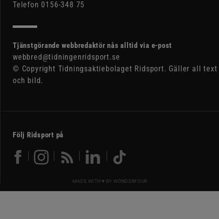
Telefon 0156-348 75
Tjänstgörande webbredaktör nås alltid via e-post
webbred@tidningenridsport.se
© Copyright Tidningsaktiebolaget Ridsport. Gäller all text
och bild.
Följ Ridsport på
MADE WITH ♥ BY
WONDERFOUR