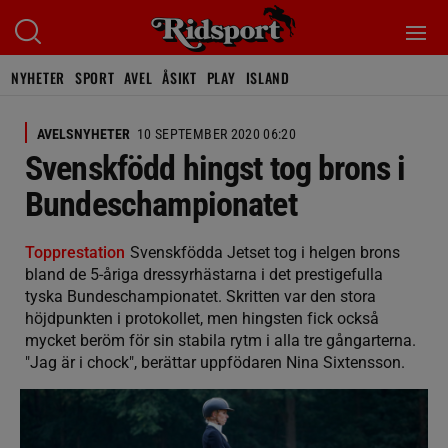
NYHETER
SPORT
AVEL
ÅSIKT
PLAY
ISLAND
AVELSNYHETER
10 SEPTEMBER 2020 06:20
Svenskfödd hingst tog brons i
Bundeschampionatet
Topprestation
Svenskfödda Jetset tog i helgen brons
bland de 5-åriga dressyrhästarna i det prestigefulla
tyska Bundeschampionatet. Skritten var den stora
höjdpunkten i protokollet, men hingsten fick också
mycket beröm för sin stabila rytm i alla tre gångarterna.
"Jag är i chock", berättar uppfödaren Nina Sixtensson.