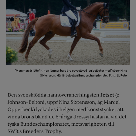
"Mamman är jättefin, hon lämnar bara bra oavsett vad jag betäcker med" säger Nina
Foto:
Sixtensson. Här är Jetset på Bundeschampionatet.
LL Foto
Den svenskfödda hannoveranerhingsten
Jetset
(e
Johnson-Beltoni, uppf Nina Sixtensson, äg Marcel
Opperbeck) lyckades i helgen med konststycket att
vinna brons bland de 5-åriga dressyrhästarna vid det
tyska Bundeschampionatet, motsvarigheten till
SWB:s Breeders Trophy.