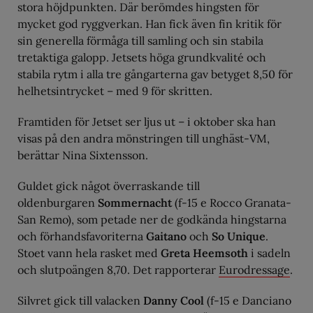
stora höjdpunkten. Där berömdes hingsten för
mycket god ryggverkan. Han fick även fin kritik för
sin generella förmåga till samling och sin stabila
tretaktiga galopp. Jetsets höga grundkvalité och
stabila rytm i alla tre gångarterna gav betyget 8,50 för
helhetsintrycket – med 9 för skritten.
Framtiden för Jetset ser ljus ut – i oktober ska han
visas på den andra mönstringen till unghäst-VM,
berättar Nina Sixtensson.
Guldet gick något överraskande till
oldenburgaren
Sommernacht
(f-15 e Rocco Granata-
San Remo), som petade ner de godkända hingstarna
och förhandsfavoriterna
Gaitano
och
So Unique
.
Stoet vann hela rasket med
Greta Heemsoth
i sadeln
och slutpoängen 8,70. Det rapporterar
Eurodressage
.
Silvret gick till valacken
Danny Cool
(f-15 e Danciano