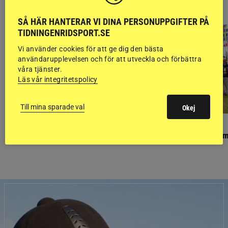
RIDSPORT
BLOGGAR
SÅ HÄR HANTERAR VI DINA PERSONUPPGIFTER PÅ
TIDNINGENRIDSPORT.SE
Vi använder cookies för att ge dig den bästa
användarupplevelsen och för att utveckla och förbättra
våra tjänster.
Läs vår integritetspolicy
Till mina sparade val
Okej
PONNYPAPPAN
GÄSTBLOGGEN
Ponnypappan: Kärlek från första gnägget
Finaldag med jubileum