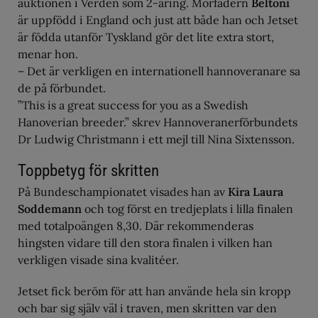
auktionen i Verden som 2-åring. Morfadern
Beltoni
är uppfödd i England och just att både han och Jetset
är födda utanför Tyskland gör det lite extra stort,
menar hon.
– Det är verkligen en internationell hannoveranare sa
de på förbundet.
”This is a great success for you as a Swedish
Hanoverian breeder.” skrev Hannoveranerförbundets
Dr Ludwig Christmann i ett mejl till Nina Sixtensson.
Toppbetyg för skritten
På Bundeschampionatet visades han av
Kira Laura
Soddemann
och tog först en tredjeplats i lilla finalen
med totalpoängen 8,30. Där rekommenderas
hingsten vidare till den stora finalen i vilken han
verkligen visade sina kvalitéer.
Jetset fick beröm för att han använde hela sin kropp
och bar sig själv väl i traven, men skritten var den