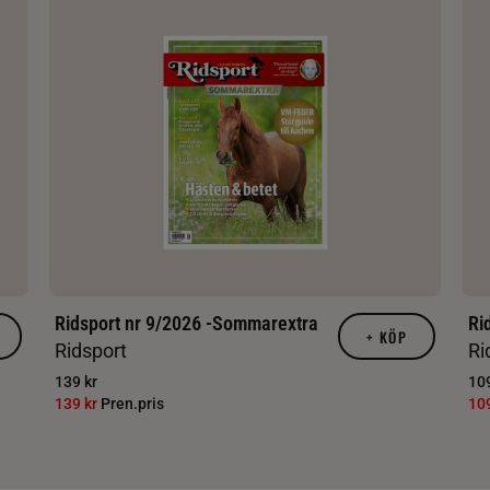
Ridsport nr 9/2026 -Sommarextra
Ri
+
KÖP
Ridsport
Ri
139 kr
109
139 kr
Pren.pris
10