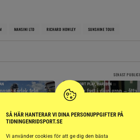
M
MANSINI LTD
RICHARD HOWLEY
SUNSHINE TOUR
SENAST
PUBLIC
AN
RIDSPORT PLAY, VÄRLDEN
pan: Kärlek från
Alf låg fast i djup grop – åtta
nägget
veterinärer kunde inte
komma
8 timmar
SÅ HÄR HANTERAR VI DINA PERSONUPPGIFTER PÅ
TIDNINGENRIDSPORT.SE
Vi använder cookies för att ge dig den bästa