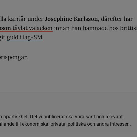
lla karriär under
Josephine Karlsson
, därefter har
sson
tävlat valacken
innan han hamnade hos brittis
git
guld i lag-SM
.
prispengar.
h opartiskhet. Det vi publicerar ska vara sant och relevant.
llande till ekonomiska, privata, politiska och andra intressen.