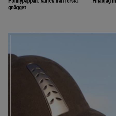
Ponnypappan: Kärlek från första
Finaldag m
gnägget