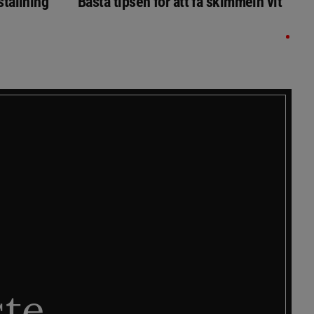
ställning
Bästa tipsen för att få skimmeln vit
ste