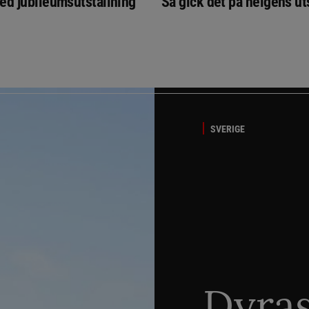
ed jubileumsutställning
Så gick det på helgens ut
SVERIGE
Dyra