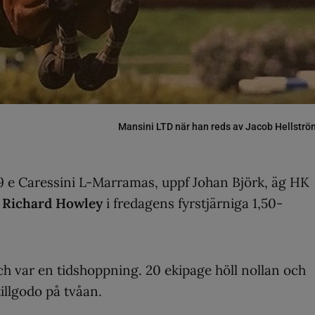
Mansini LTD när han reds av Jacob Hellströ
 e Caressini L-Marramas, uppf Johan Björk, äg HK
s
Richard Howley
i fredagens fyrstjärniga 1,50-
h var en tidshoppning. 20 ekipage höll nollan och
illgodo på tvåan.