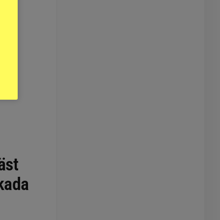
äst
skada