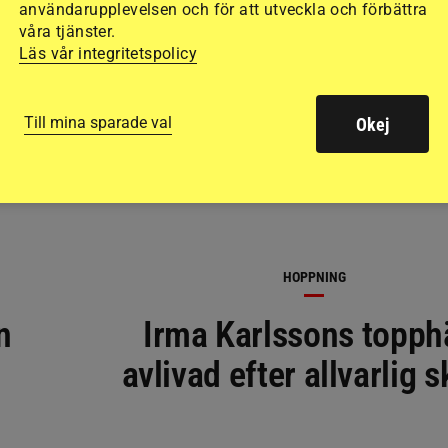
användarupplevelsen och för att utveckla och förbättra
RELATERAD LÄSNING
våra tjänster.
Läs vår integritetspolicy
Till mina sparade val
Okej
HOPPNING
n
Irma Karlssons topph
avlivad efter allvarlig 