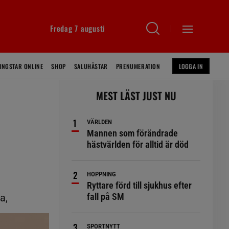
Fredag 7 augusti
INGSTAR ONLINE
SHOP
SALUHÄSTAR
PRENUMERATION
LOGGA IN
MEST LÄST JUST NU
VÄRLDEN
Mannen som förändrade
hästvärlden för alltid är död
HOPPNING
Ryttare förd till sjukhus efter
fall på SM
a,
SPORTNYTT