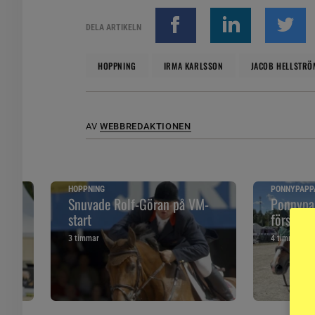
DELA ARTIKELN
HOPPNING
IRMA KARLSSON
JACOB HELLSTRÖ
AV
WEBBREDAKTIONEN
HOPPNING
PONNYPAPP
ska
Snuvade Rolf-Göran på VM-
Ponnypap
start
första g
3 timmar
4 timmar