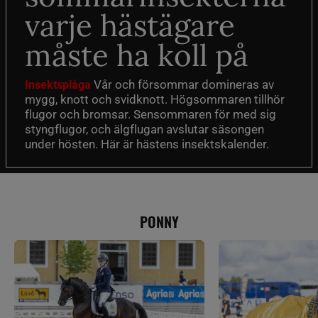
varje hästägare
måste ha koll på
Vår och försommar domineras av
Insektsplåga
mygg, knott och svidknott. Högsommaren tillhör
flugor och bromsar. Sensommaren för med sig
styngflugor, och älgflugan avslutar säsongen
under hösten. Här är hästens insektskalender.
PONNY