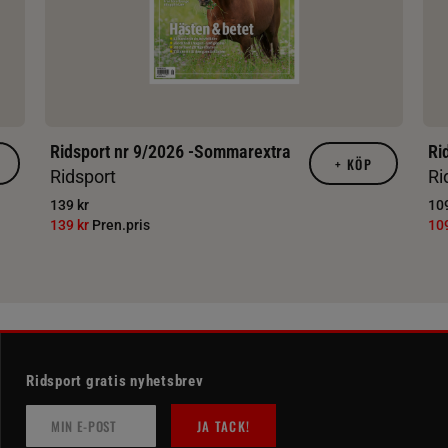
Ridsport nr 9/2026 -Sommarextra
Ri
+
KÖP
Ridsport
Ri
139 kr
109
139 kr
Pren.pris
10
Ridsport gratis nyhetsbrev
JA TACK!