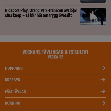
Ridsport Play: Grand Prix-tränaren avslöjar
sina knep – så blir hästen trygg överallt
VECKANS TÄVLINGAR & RESULTAT
VECKA 32
HOPPNING
DRESSYR
FÄLTTÄVLAN
KÖRNING