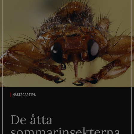
HÄSTÄGARTIPS
De åtta
sommarinsekterna