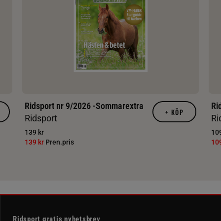
Ridsport nr 9/2026 -Sommarextra
Ri
+
KÖP
Ridsport
Ri
139 kr
109
139 kr
Pren.pris
10
Ridsport gratis nyhetsbrev