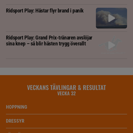
Ridsport Play: Hästar flyr brand i panik
Ridsport Play: Grand Prix-tränaren avslöjar
sina knep – så blir hästen trygg överallt
VECKANS TÄVLINGAR & RESULTAT
VECKA 32
HOPPNING
DRESSYR