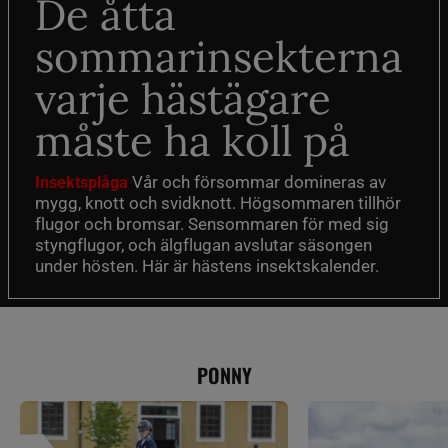
De åtta
sommarinsekterna
varje hästägare
måste ha koll på
Vår och försommar domineras av
Insektsplåga
mygg, knott och svidknott. Högsommaren tillhör
flugor och bromsar. Sensommaren för med sig
styngflugor, och älgflugan avslutar säsongen
under hösten. Här är hästens insektskalender.
PONNY