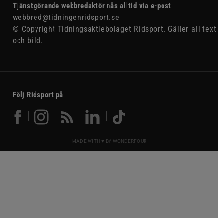
Tjänstgörande webbredaktör nås alltid via e-post
webbred@tidningenridsport.se
© Copyright Tidningsaktiebolaget Ridsport. Gäller all text
och bild.
Följ Ridsport på
MADE WITH ♥ BY
WONDERFOUR