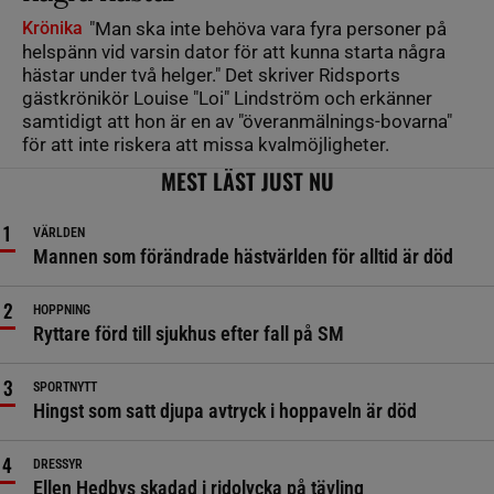
Krönika
"Man ska inte behöva vara fyra personer på
helspänn vid varsin dator för att kunna starta några
hästar under två helger." Det skriver Ridsports
gästkrönikör Louise "Loi" Lindström och erkänner
samtidigt att hon är en av "överanmälnings-bovarna"
för att inte riskera att missa kvalmöjligheter.
MEST LÄST JUST NU
VÄRLDEN
Mannen som förändrade hästvärlden för alltid är död
HOPPNING
Ryttare förd till sjukhus efter fall på SM
SPORTNYTT
Hingst som satt djupa avtryck i hoppaveln är död
DRESSYR
Ellen Hedbys skadad i ridolycka på tävling