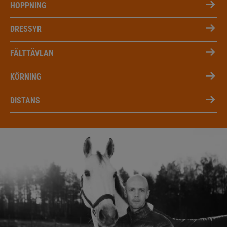
HOPPNING
DRESSYR
FÄLTTÄVLAN
KÖRNING
DISTANS