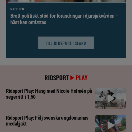
NYHETER
Brett politiskt stöd för förändringar i djursjukvården –
häst kan omfattas
TILL
RIDSPORT ISLAND
RIDSPORT
PLAY
Ridsport Play: Häng med Nicole Holmén på
segerritt i 1,50
Ridsport Play: Följ svenska ungdomarnas
medaljjakt