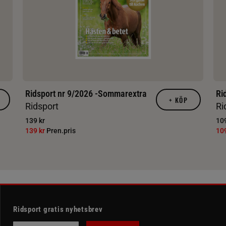
Ridsport nr 9/2026 -Sommarextra
Ri
+
KÖP
Ridsport
Ri
139 kr
109
139 kr
Pren.pris
10
Ridsport gratis nyhetsbrev