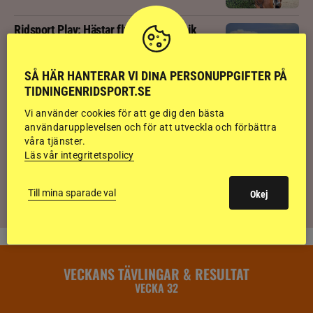
Ridsport Play: Hästar flyr brand i panik
SÅ HÄR HANTERAR VI DINA PERSONUPPGIFTER PÅ
TIDNINGENRIDSPORT.SE
Ridsport Play: Grand Prix-tränaren avslöjar
sina knep – så blir hästen trygg överallt
Vi använder cookies för att ge dig den bästa
användarupplevelsen och för att utveckla och förbättra
våra tjänster.
Åtta månader efter hästsparken – Agnes
Läs vår integritetspolicy
vill tävla igen
Till mina sparade val
Okej
VECKANS TÄVLINGAR & RESULTAT
VECKA 32