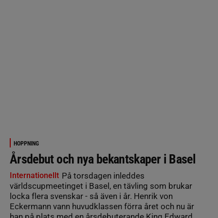
HOPPNING
Årsdebut och nya bekantskaper i Basel
Internationellt
På torsdagen inleddes
världscupmeetinget i Basel, en tävling som brukar
locka flera svenskar - så även i år. Henrik von
Eckermann vann huvudklassen förra året och nu är
han på plats med en årsdebuterande King Edward.