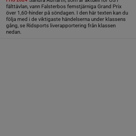
Sandra Auffarth, som är aktuell för OS i
fälttävlan, vann Falsterbos femstjärniga Grand Prix
över 1,60-hinder på söndagen. I den här texten kan du
följa med i de viktigaste händelserna under klassens
gång, se Ridsports liverapportering från klassen
nedan.