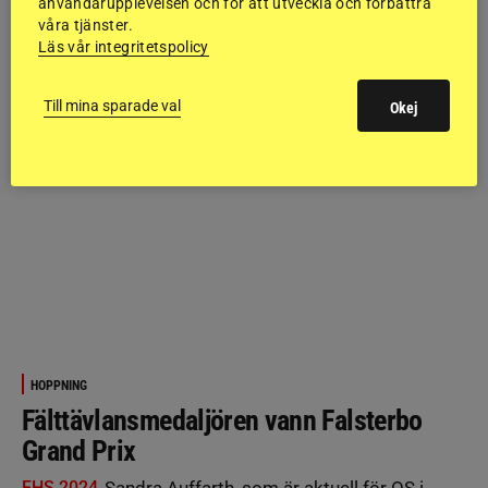
användarupplevelsen och för att utveckla och förbättra
våra tjänster.
Läs vår integritetspolicy
Till mina sparade val
Okej
HOPPNING
Fälttävlansmedaljören vann Falsterbo
Grand Prix
FHS 2024