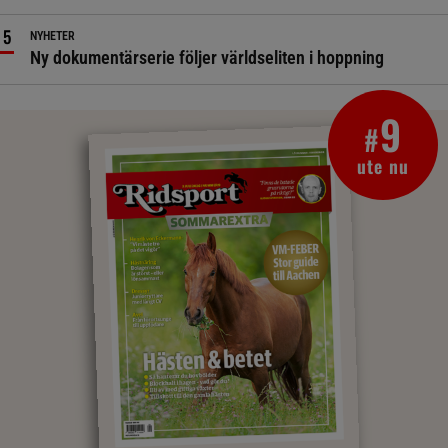
NYHETER
Ny dokumentärserie följer världseliten i hoppning
9
#
ute nu