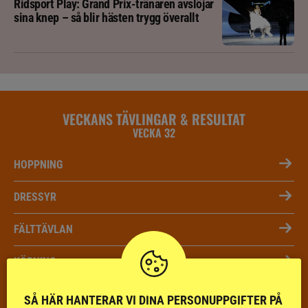
Ridsport Play: Grand Prix-tränaren avslöjar
sina knep – så blir hästen trygg överallt
VECKANS TÄVLINGAR & RESULTAT
VECKA 32
HOPPNING
DRESSYR
FÄLTTÄVLAN
KÖRNING
DISTANS
SÅ HÄR HANTERAR VI DINA PERSONUPPGIFTER PÅ