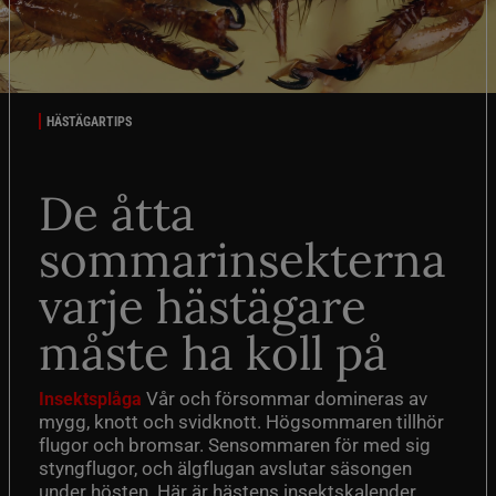
HÄSTÄGARTIPS
De åtta
sommarinsekterna
varje hästägare
måste ha koll på
Vår och försommar domineras av
Insektsplåga
mygg, knott och svidknott. Högsommaren tillhör
flugor och bromsar. Sensommaren för med sig
styngflugor, och älgflugan avslutar säsongen
under hösten. Här är hästens insektskalender.