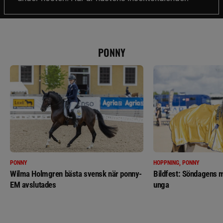
PONNY
PONNY
HOPPNING, PONNY
Wilma Holmgren bästa svensk när ponny-
Bildfest: Söndagens m
EM avslutades
unga