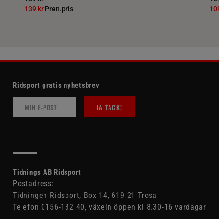
139 kr
Pren.pris
10
Ridsport gratis nyhetsbrev
JA TACK!
Tidnings AB Ridsport
Postadress:
Tidningen Ridsport, Box 14, 619 21 Trosa
Telefon 0156-132 40, växeln öppen kl 8.30-16 vardagar