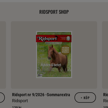
RIDSPORT SHOP
Ridsport nr 9/2026 -Sommarextra
Ri
+
KÖP
Ridsport
Ri
139 kr
109