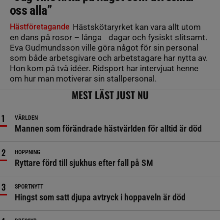
oss alla”
Hästföretagande
Hästskötaryrket kan vara allt utom
en dans på rosor – långa dagar och fysiskt slitsamt.
Eva Gudmundsson ville göra något för sin personal
som både arbetsgivare och arbetstagare har nytta av.
Hon kom på två idéer. Ridsport har intervjuat henne
om hur man motiverar sin stallpersonal.
MEST LÄST JUST NU
VÄRLDEN
Mannen som förändrade hästvärlden för alltid är död
HOPPNING
Ryttare förd till sjukhus efter fall på SM
SPORTNYTT
Hingst som satt djupa avtryck i hoppaveln är död