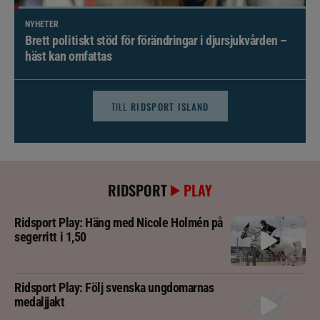
NYHETER
Brett politiskt stöd för förändringar i djursjukvården –
häst kan omfattas
TILL
RIDSPORT ISLAND
RIDSPORT
PLAY
Ridsport Play: Häng med Nicole Holmén på
segerritt i 1,50
Ridsport Play: Följ svenska ungdomarnas
medaljjakt