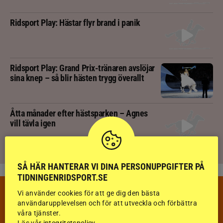
Ridsport Play: Hästar flyr brand i panik
Ridsport Play: Grand Prix-tränaren avslöjar
sina knep – så blir hästen trygg överallt
Åtta månader efter hästsparken – Agnes
vill tävla igen
SÅ HÄR HANTERAR VI DINA PERSONUPPGIFTER PÅ
TIDNINGENRIDSPORT.SE
Vi använder cookies för att ge dig den bästa
VECKANS TÄVLINGAR & RESULTAT
användarupplevelsen och för att utveckla och förbättra
VECKA 32
våra tjänster.
Läs vår integritetspolicy