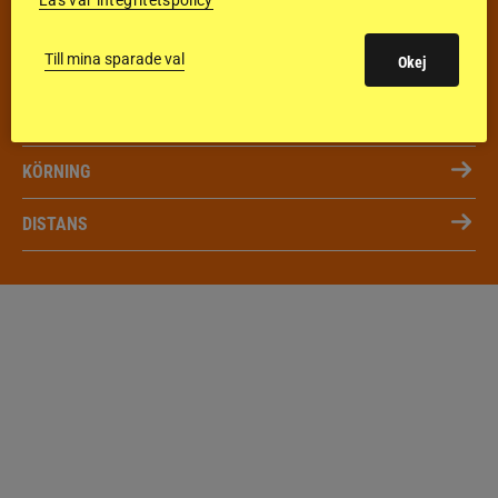
HOPPNING
Till mina sparade val
Okej
DRESSYR
FÄLTTÄVLAN
KÖRNING
DISTANS