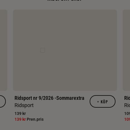
Ridsport nr 9/2026 -Sommarextra
Ri
+
KÖP
Ridsport
Ri
139 kr
109
139 kr
Pren.pris
10