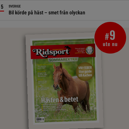
SVERIGE
Bil körde på häst – smet från olyckan
9
#
ute nu