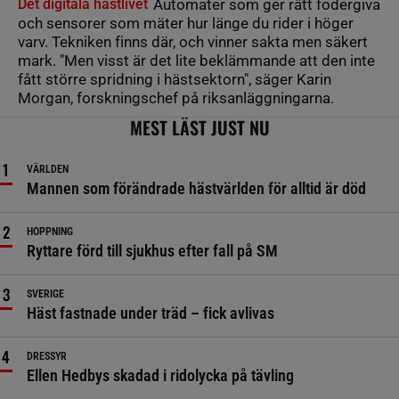
Det digitala hästlivet
Automater som ger rätt fodergiva
och sensorer som mäter hur länge du rider i höger
varv. Tekniken finns där, och vinner sakta men säkert
mark. "Men visst är det lite beklämmande att den inte
fått större spridning i hästsektorn", säger Karin
Morgan, forskningschef på riksanläggningarna.
MEST LÄST JUST NU
VÄRLDEN
Mannen som förändrade hästvärlden för alltid är död
HOPPNING
Ryttare förd till sjukhus efter fall på SM
SVERIGE
Häst fastnade under träd – fick avlivas
DRESSYR
Ellen Hedbys skadad i ridolycka på tävling