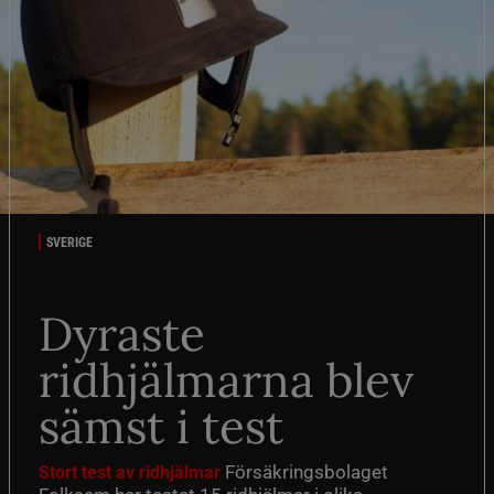
SVERIGE
Dyraste
ridhjälmarna blev
sämst i test
Försäkringsbolaget
Stort test av ridhjälmar