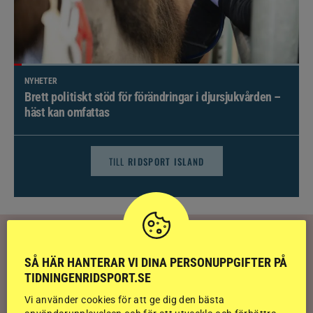
NYHETER
Brett politiskt stöd för förändringar i djursjukvården –
häst kan omfattas
TILL
RIDSPORT ISLAND
RIDSPORT
PLAY
SÅ HÄR HANTERAR VI DINA PERSONUPPGIFTER PÅ
Alf låg fast i djup grop – åtta veterinärer
TIDNINGENRIDSPORT.SE
kunde inte komma
Vi använder cookies för att ge dig den bästa