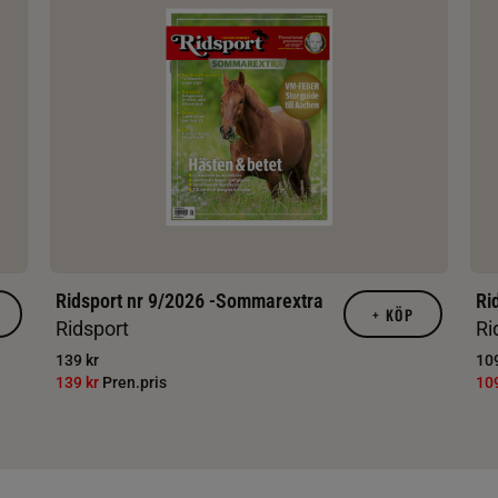
Ridsport nr 9/2026 -Sommarextra
Ri
+
KÖP
Ridsport
Ri
139 kr
109
139 kr
Pren.pris
10