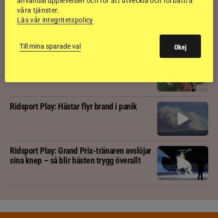
användarupplevelsen och för att utveckla och förbättra
våra tjänster.
Ridsport Play: Häng med Nicole Holmén på
Läs vår integritetspolicy
segerritt i 1,50
Till mina sparade val
Okej
Ridsport Play: Följ svenska ungdomarnas
medaljjakt
Ridsport Play: Hästar flyr brand i panik
Ridsport Play: Grand Prix-tränaren avslöjar
sina knep – så blir hästen trygg överallt