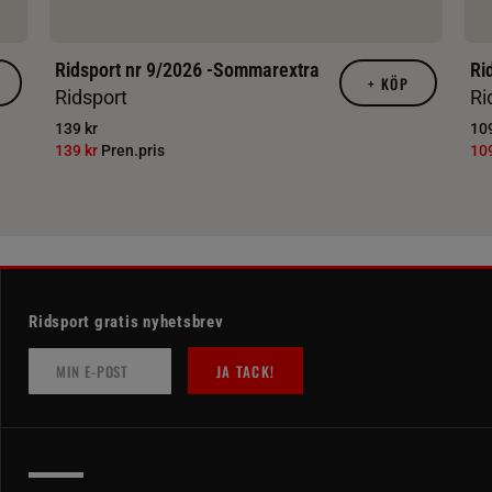
Ridsport nr 9/2026 -Sommarextra
Ri
+
KÖP
Ridsport
Ri
139 kr
109
139 kr
Pren.pris
10
Ridsport gratis nyhetsbrev
JA TACK!