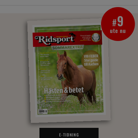
9
#
ute nu
E-TIDNING