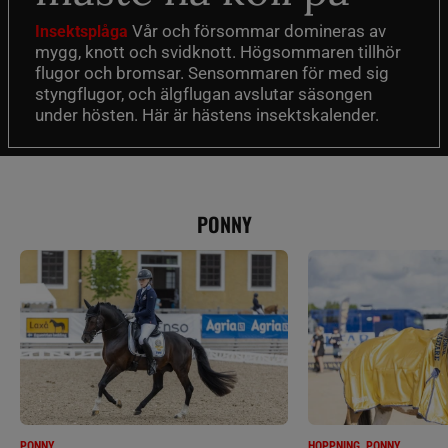
Vår och försommar domineras av
Insektsplåga
mygg, knott och svidknott. Högsommaren tillhör
flugor och bromsar. Sensommaren för med sig
styngflugor, och älgflugan avslutar säsongen
under hösten. Här är hästens insektskalender.
PONNY
PONNY
HOPPNING, PONNY