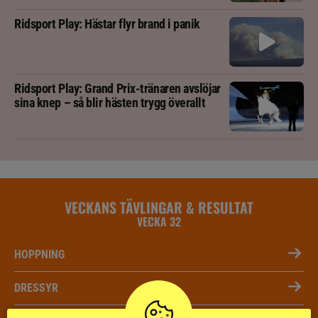
Ridsport Play: Hästar flyr brand i panik
Ridsport Play: Grand Prix-tränaren avslöjar
sina knep – så blir hästen trygg överallt
VECKANS TÄVLINGAR & RESULTAT
VECKA 32
HOPPNING
DRESSYR