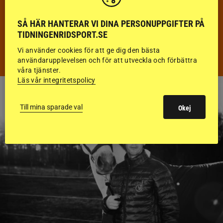
FÄLTTÄVLAN
SÅ HÄR HANTERAR VI DINA PERSONUPPGIFTER PÅ
KÖRNING
TIDNINGENRIDSPORT.SE
DISTANS
Vi använder cookies för att ge dig den bästa
användarupplevelsen och för att utveckla och förbättra
våra tjänster.
Läs vår integritetspolicy
Till mina sparade val
Okej