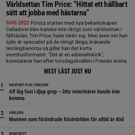
Världsettan Tim Price: ”Hittat ett hållbart
sätt att jobba med hästarna”
SIHS 2022
Första starten med nya bekantskapen
Celladonn blev kanske inte riktigt som världsettan i
fälttävlan, Tim Price, hade tänkt sig. Men även om han
själv är specialist på de riktigt långa, krävande
terrängbanorna så gillar han det korta
inomhusformatet. "Det är en adrenalinkick",
konstaterar han efter torsdagskvällen i Friends Arena.
MEST LÄST JUST NU
RIDSPORT PLAY, VÄRLDEN
Alf låg fast i djup grop – åtta veterinärer kunde inte
komma
VÄRLDEN
Mannen som förändrade hästvärlden för alltid är död
SPORTNYTT