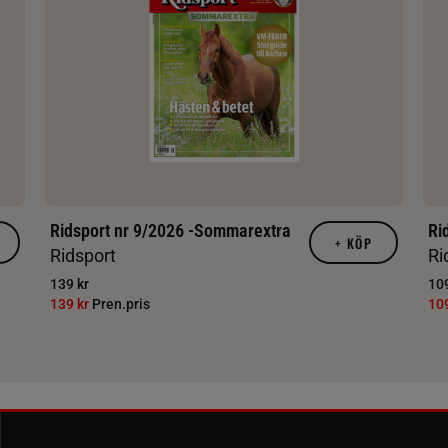
Ridsport nr 9/2026 -Sommarextra
Ri
+
KÖP
Ridsport
Ri
139 kr
109
139 kr
Pren.pris
10