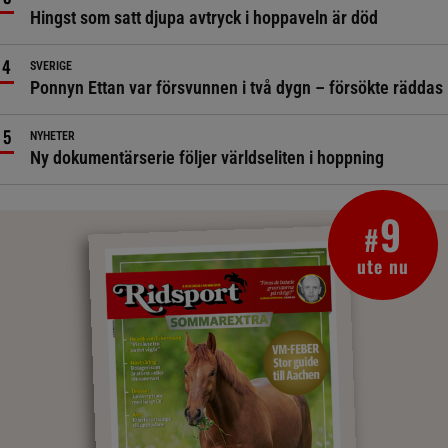
Hingst som satt djupa avtryck i hoppaveln är död
SVERIGE
Ponnyn Ettan var försvunnen i två dygn – försökte räddas
NYHETER
Ny dokumentärserie följer världseliten i hoppning
9
#
ute nu