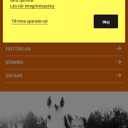
våra tjänster.
VECKANS TÄVLINGAR & RESULTAT
Läs vår integritetspolicy
VECKA 32
Till mina sparade val
HOPPNING
Okej
DRESSYR
FÄLTTÄVLAN
KÖRNING
DISTANS