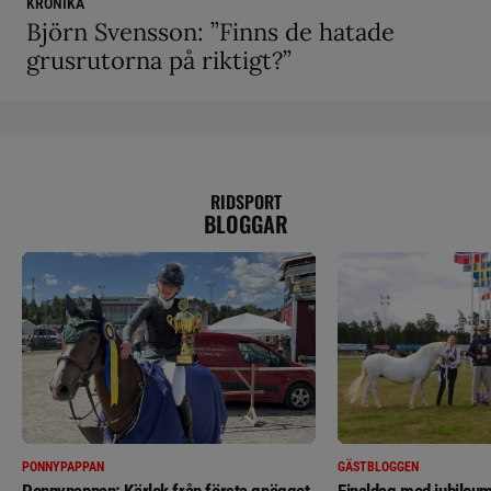
KRÖNIKA
Björn Svensson: ”Finns de hatade
grusrutorna på riktigt?”
RIDSPORT
BLOGGAR
PONNYPAPPAN
GÄSTBLOGGEN
Ponnypappan: Kärlek från första gnägget
Finaldag med jubileum