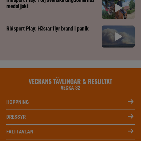
medaljjakt
Ridsport Play: Hästar flyr brand i panik
VECKANS TÄVLINGAR & RESULTAT
VECKA 32
HOPPNING
DRESSYR
FÄLTTÄVLAN