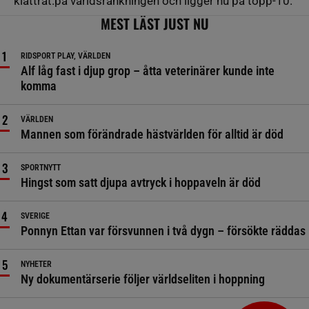
klättrat.på världsrankningen och ligger nu på topp-10.
MEST LÄST JUST NU
RIDSPORT PLAY, VÄRLDEN
Alf låg fast i djup grop – åtta veterinärer kunde inte
komma
VÄRLDEN
Mannen som förändrade hästvärlden för alltid är död
SPORTNYTT
Hingst som satt djupa avtryck i hoppaveln är död
SVERIGE
Ponnyn Ettan var försvunnen i två dygn – försökte räddas
NYHETER
Ny dokumentärserie följer världseliten i hoppning