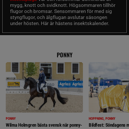
mygg, knott och svidknott. Högsommaren tillhör
flugor och bromsar. Sensommaren för med sig
styngflugor, och älgflugan avslutar säsongen
under hösten. Här är hästens insektskalender.
PONNY
PONNY
HOPPNING, PONNY
Wilma Holmgren bästa svensk när ponny-
Bildfest: Söndagens m