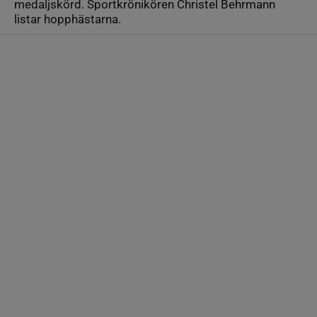
medaljskörd. Sportkrönikören Christel Behrmann
listar hopphästarna.