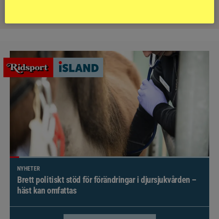
PRENUMERERA
NYHETER
Brett politiskt stöd för förändringar i djursjukvården –
häst kan omfattas