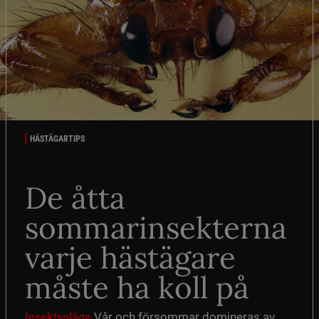
HÄSTÄGARTIPS
De åtta
sommarinsekterna
varje hästägare
måste ha koll på
Vår och försommar domineras av
Insektsplåga