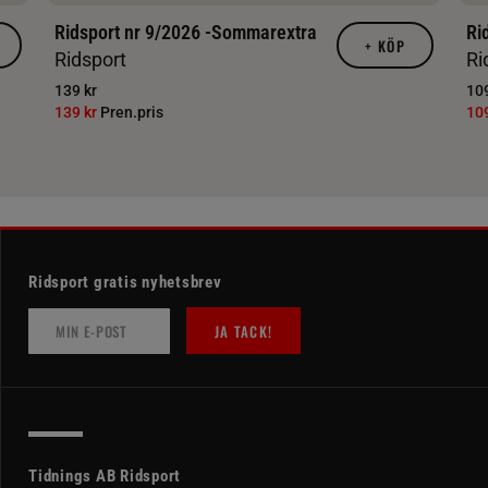
Ridsport nr 9/2026 -Sommarextra
Ri
+
KÖP
Ridsport
Ri
139 kr
109
139 kr
Pren.pris
10
Ridsport gratis nyhetsbrev
JA TACK!
Tidnings AB Ridsport