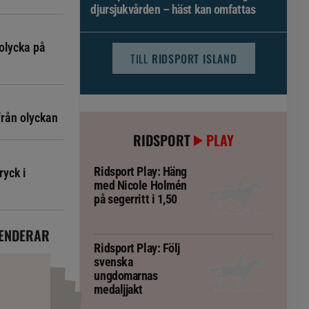
djursjukvården – häst kan omfattas
olycka på
TILL
RIDSPORT ISLAND
från olyckan
RIDSPORT
PLAY
Ridsport Play: Häng
ryck i
med Nicole Holmén
på segerritt i 1,50
ENDERAR
Ridsport Play: Följ
svenska
ungdomarnas
medaljjakt