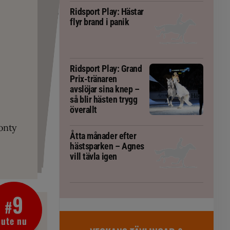
Ridsport Play: Hästar
flyr brand i panik
Ridsport Play: Grand
Prix-tränaren
PLAY
avslöjar sina knep –
 Prix-tränaren
så blir hästen trygg
RT
överallt
g överallt
 häst blivit
ta om fång
r är allt
gorm
onty
Åtta månader efter
hästsparken – Agnes
vill tävla igen
9
#
ute nu