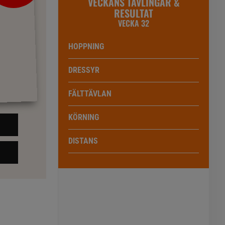
VECKANS TÄVLINGAR &
RESULTAT
VECKA 32
HOPPNING
DRESSYR
FÄLTTÄVLAN
KÖRNING
DISTANS