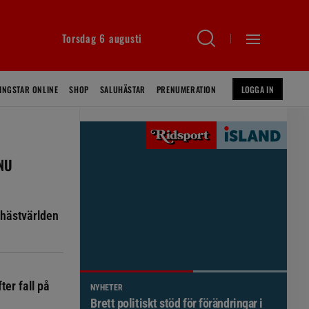
Torsdag 6 augusti
INGSTAR ONLINE
SHOP
SALUHÄSTAR
PRENUMERATION
LOGGA IN
 NU
hästvärlden
ter fall på
NYHETER
Brett politiskt stöd för förändringar i