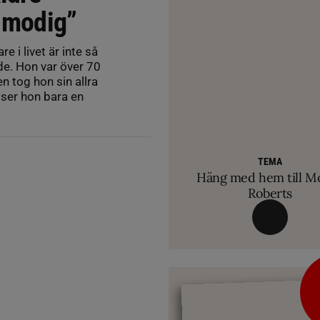
e modig”
e i livet är inte så
de. Hon var över 70
n tog hon sin allra
å ser hon bara en
RIDSPORT 
Ridsport Play: Grand
VETERINÄ
avslöjar sina knep – så blir hästen tryg
TEMA
Så märker du om din
TEMA
Allt du behöver ve
TEMA
VM-febern stiger – hä
biten av hug
Häng med hem till M
inför Aachen
Roberts