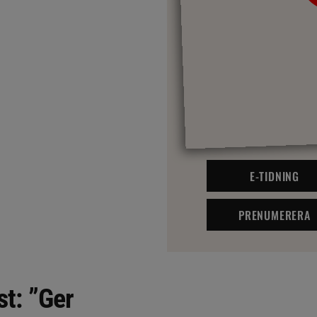
E-TIDNING
PRENUMERERA
st: ”Ger