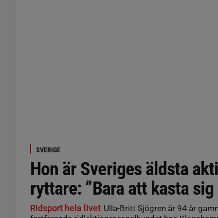
SVERIGE
Hon är Sveriges äldsta akt
ryttare: ”Bara att kasta sig
Ridsport hela livet
Ulla-Britt Sjögren är 94 år gam