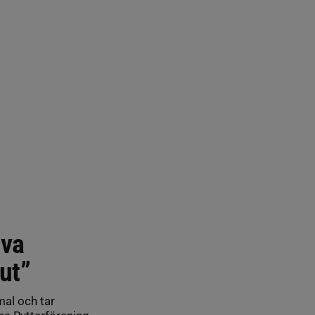
iva
 ut”
mal och tar