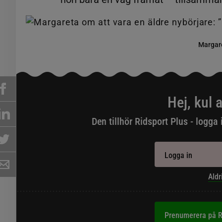
Margaret
Hej, kul a
Den tillhör Ridsport Plus - logga 
Logga in
Aldr
Prenumerera på R