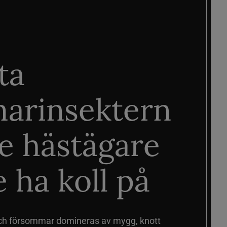
ta
arinsektern
je hästägare
 ha koll på
ch försommar domineras av mygg, knott