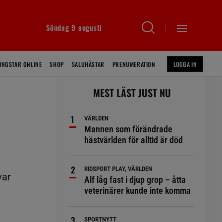
Söndag 9 augusti
INGSTAR ONLINE
SHOP
SALUHÄSTAR
PRENUMERATION
LOGGA IN
MEST LÄST JUST NU
VÄRLDEN
Mannen som förändrade
hästvärlden för alltid är död
RIDSPORT PLAY, VÄRLDEN
var
Alf låg fast i djup grop – åtta
veterinärer kunde inte komma
SPORTNYTT