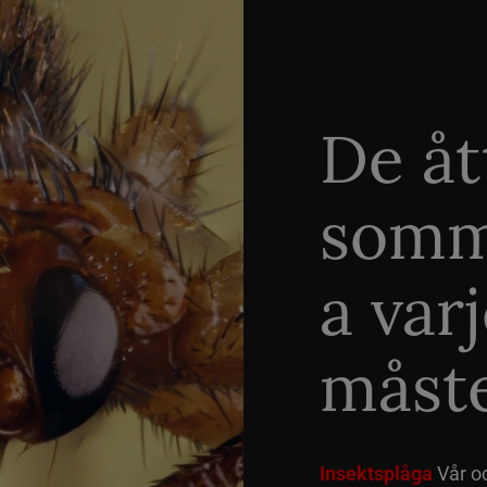
De åt
somm
a var
måste
Insektsplåga
Vår o