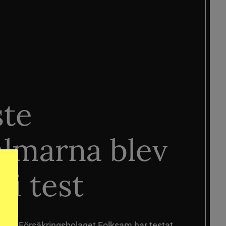
ste
älmarna blev
 i test
älmar
Försäkringsbolaget Folksam har testat