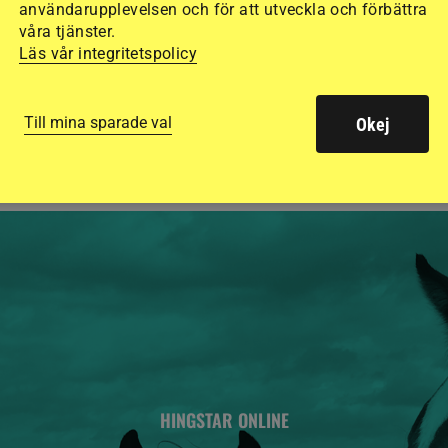
användarupplevelsen och för att utveckla och förbättra
15 ridhjälmar i olik
våra tjänster.
Läs vår integritetspolicy
säkraste. Det visar
de olika hjälmarna –
Till mina sparade val
Okej
HINGSTAR ONLINE