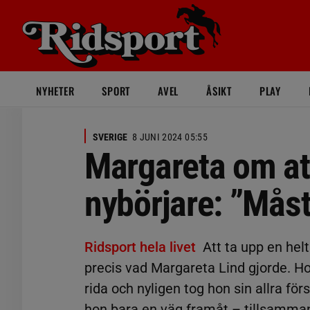
NYHETER
SPORT
AVEL
ÅSIKT
PLAY
SVERIGE
8 JUNI 2024 05:55
Margareta om att
nybörjare: ”Måst
Ridsport hela livet
Att ta upp en helt
precis vad Margareta Lind gjorde. Ho
rida och nyligen tog hon sin allra för
hon bara en väg framåt – tillsamma