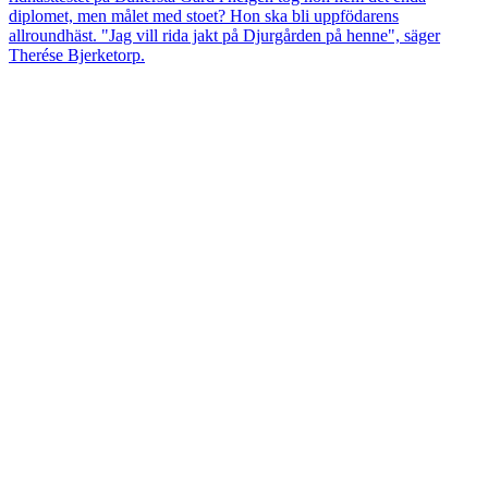
diplomet, men målet med stoet? Hon ska bli uppfödarens
allroundhäst. "Jag vill rida jakt på Djurgården på henne", säger
Therése Bjerketorp.