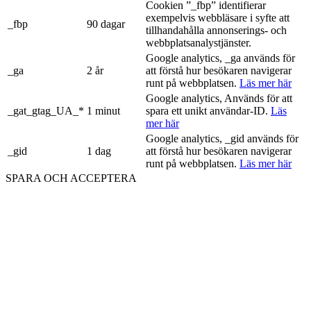
innehåller parametern "fbclid".
Cookien ”_fbp” identifierar
exempelvis webbläsare i syfte att
_fbp
90 dagar
tillhandahålla annonserings- och
webbplatsanalystjänster.
Google analytics, _ga används för
_ga
2 år
att förstå hur besökaren navigerar
runt på webbplatsen.
Läs mer här
Google analytics, Används för att
_gat_gtag_UA_*
1 minut
spara ett unikt användar-ID.
Läs
mer här
Google analytics, _gid används för
_gid
1 dag
att förstå hur besökaren navigerar
runt på webbplatsen.
Läs mer här
SPARA OCH ACCEPTERA