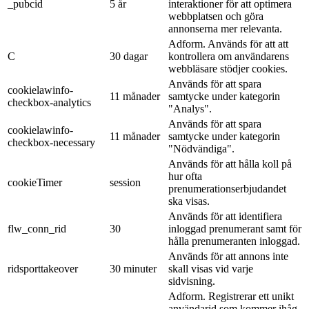
användarens beteende och
_pubcid
5 år
interaktioner för att optimera
webbplatsen och göra
annonserna mer relevanta.
Adform. Används för att att
C
30 dagar
kontrollera om användarens
webbläsare stödjer cookies.
Används för att spara
cookielawinfo-
11 månader
samtycke under kategorin
checkbox-analytics
"Analys".
Används för att spara
cookielawinfo-
11 månader
samtycke under kategorin
checkbox-necessary
"Nödvändiga".
Används för att hålla koll på
hur ofta
cookieTimer
session
prenumerationserbjudandet
ska visas.
Används för att identifiera
flw_conn_rid
30
inloggad prenumerant samt för
hålla prenumeranten inloggad.
Används för att annons inte
ridsporttakeover
30 minuter
skall visas vid varje
sidvisning.
Adform. Registrerar ett unikt