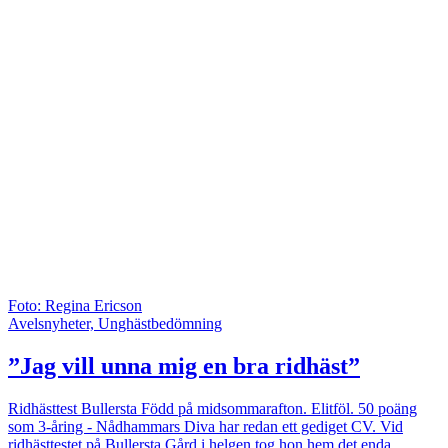
Foto: Regina Ericson
Avelsnyheter, Unghästbedömning
”Jag vill unna mig en bra ridhäst”
Ridhästtest Bullersta
Född på midsommarafton. Elitföl. 50 poäng
som 3-åring - Nådhammars Diva har redan ett gediget CV. Vid
ridhästtestet på Bullersta Gård i helgen tog hon hem det enda