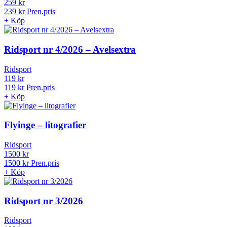
Ulrika Fåhraeus
259 kr
239 kr
Pren.pris
+
Köp
Ridsport nr 4/2026 – Avelsextra
Ridsport
119 kr
119 kr
Pren.pris
+
Köp
Flyinge – litografier
Ridsport
1500 kr
1500 kr
Pren.pris
+
Köp
Ridsport nr 3/2026