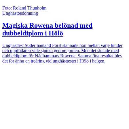
Foto: Roland Thunholm
Unghästbedömning
Magiska Rowena belönad med
dubbeldiplom i Hölö
Unghästtest Södermanland
Först stannade hon mellan varje hinder
och uppfödaren ville sjunka genom jorden. Men det slutade med
dubbeldiplom för Nådhammars Rowena. Samma fina resultat blev
det för ännu en treåring vid unghästtestet i Hölö i helgen.