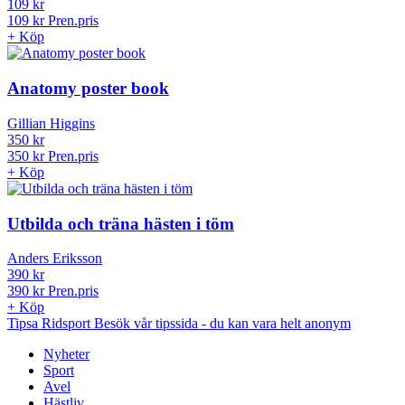
Ridsport
109 kr
109 kr
Pren.pris
+
Köp
Anatomy poster book
Gillian Higgins
350 kr
350 kr
Pren.pris
+
Köp
Utbilda och träna hästen i töm
Anders Eriksson
390 kr
390 kr
Pren.pris
+
Köp
Tipsa Ridsport
Besök vår tipssida
- du kan vara helt anonym
Nyheter
Sport
Avel