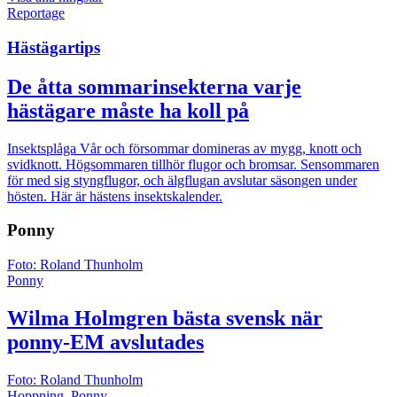
Visa alla hingstar
Reportage
Hästägartips
De åtta sommarinsekterna varje
hästägare måste ha koll på
Insektsplåga
Vår och försommar domineras av mygg, knott och
svidknott. Högsommaren tillhör flugor och bromsar. Sensommaren
för med sig styngflugor, och älgflugan avslutar säsongen under
hösten. Här är hästens insektskalender.
Ponny
Foto: Roland Thunholm
Ponny
Wilma Holmgren bästa svensk när
ponny-EM avslutades
Foto: Roland Thunholm