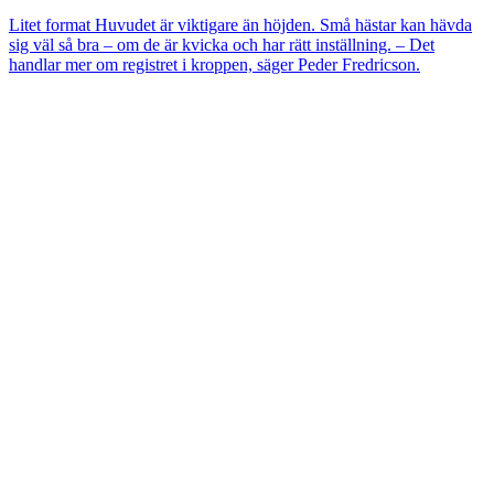
Litet format
Huvudet är viktigare än höjden. Små hästar kan hävda
sig väl så bra – om de är kvicka och har rätt inställning. – Det
handlar mer om registret i kroppen, säger Peder Fredricson.