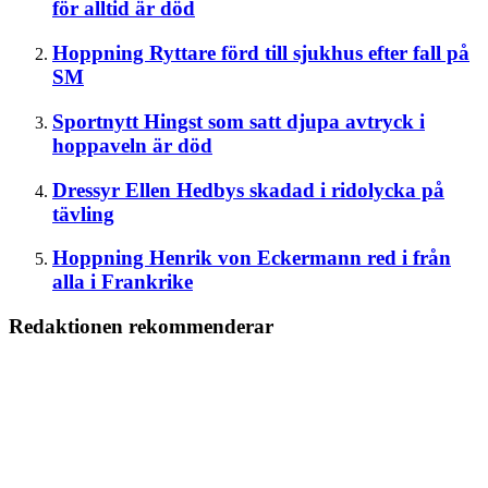
för alltid är död
Hoppning
Ryttare förd till sjukhus efter fall på
SM
Sportnytt
Hingst som satt djupa avtryck i
hoppaveln är död
Dressyr
Ellen Hedbys skadad i ridolycka på
tävling
Hoppning
Henrik von Eckermann red i från
alla i Frankrike
Redaktionen rekommenderar