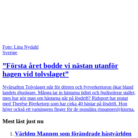
Foto: Lina Nydahl
Sverige
”Första året bodde vi nästan utanför
hagen vid tolvslaget”
Nyårsafton
Tolvslaget står för dörren och fyrverkerioron ökar bland
landets djurägare. Många tar in hästarna tidigt och ljudisolerar stallet,
men hur gör man om hästarna går på lösdrift? Ridsport har pratat
med Therése Bjerketorp som har cirka 40 hästar på lösdrift. Hon
höjer också ett varningens finger för de populära rispapperslyktorna.
Mest läst just nu
Världen
Mannen som förändrade hästvärlden