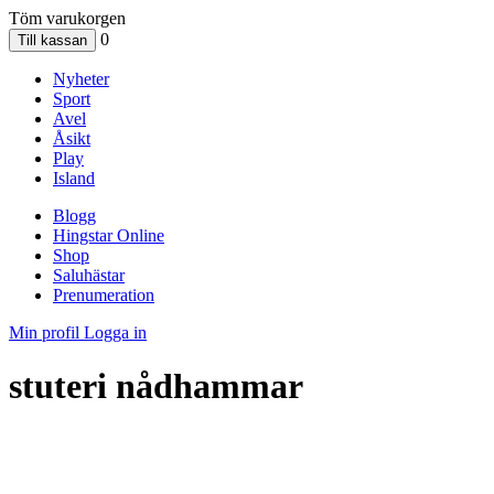
Töm varukorgen
0
Nyheter
Sport
Avel
Åsikt
Play
Island
Blogg
Hingstar Online
Shop
Saluhästar
Prenumeration
Min profil
Logga in
stuteri nådhammar