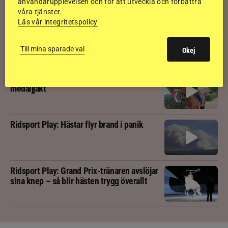
användarupplevelsen och för att utveckla och förbättra
våra tjänster.
Läs vår integritetspolicy
Ridsport Play: Häng med Nicole Holmén på
segerritt i 1,50
Till mina sparade val
Okej
Ridsport Play: Följ svenska ungdomarnas
medaljjakt
Ridsport Play: Hästar flyr brand i panik
Ridsport Play: Grand Prix-tränaren avslöjar
sina knep – så blir hästen trygg överallt