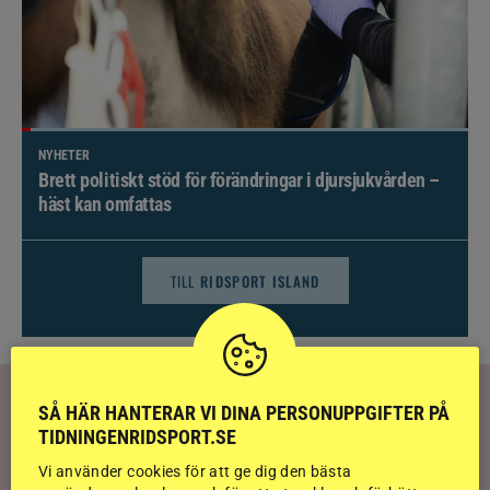
NYHETER
Brett politiskt stöd för förändringar i djursjukvården –
häst kan omfattas
TILL
RIDSPORT ISLAND
RIDSPORT
PLAY
SÅ HÄR HANTERAR VI DINA PERSONUPPGIFTER PÅ
TIDNINGENRIDSPORT.SE
Alf låg fast i djup grop – åtta veterinärer
Vi använder cookies för att ge dig den bästa
kunde inte komma