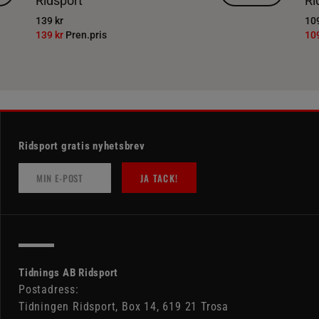
Ridsport
Ri
139 kr
109
139 kr
Pren.pris
10
Ridsport gratis nyhetsbrev
JA TACK!
Tidnings AB Ridsport
Postadress:
Tidningen Ridsport, Box 14, 619 21 Trosa