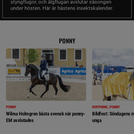
styngflugor, och älgflugan avslutar säsongen
under hösten. Här är hästens insektskalender.
PONNY
PONNY
HOPPNING, PONNY
Wilma Holmgren bästa svensk när ponny-
Bildfest: Söndagens m
EM avslutades
unga