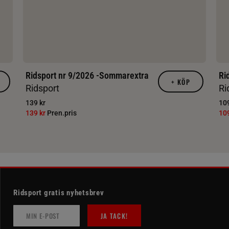
Ridsport nr 9/2026 -Sommarextra
Ri
+
KÖP
Ridsport
Ri
139 kr
109
139 kr
Pren.pris
10
Ridsport gratis nyhetsbrev
JA TACK!