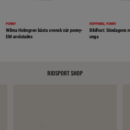
PONNY
HOPPNING, PONNY
Wilma Holmgren bästa svensk när ponny-
Bildfest: Söndagens m
EM avslutades
unga
RIDSPORT SHOP