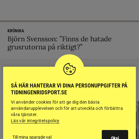
KRÖNIKA
Björn Svensson: ”Finns de hatade
grusrutorna på riktigt?”
SÅ HÄR HANTERAR VI DINA PERSONUPPGIFTER PÅ
RIDSPORT
BLOGGAR
TIDNINGENRIDSPORT.SE
Vi använder cookies för att ge dig den bästa
användarupplevelsen och för att utveckla och förbättra
våra tjänster.
Läs vår integritetspolicy
Till mina sparade val
Okej