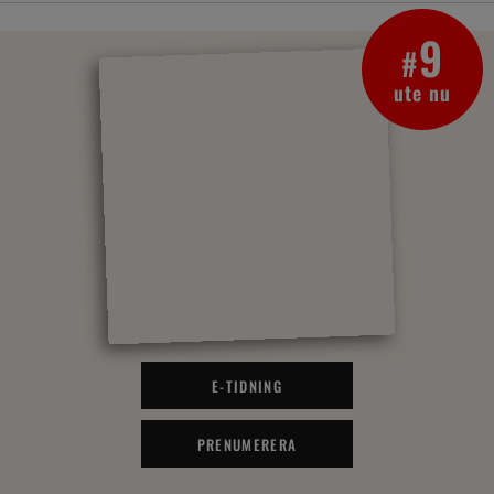
9
#
ute nu
E-TIDNING
PRENUMERERA