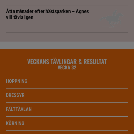
Åtta månader efter hästsparken – Agnes
vill tävla igen
VECKANS TÄVLINGAR & RESULTAT
VECKA 32
HOPPNING
DRESSYR
FÄLTTÄVLAN
KÖRNING