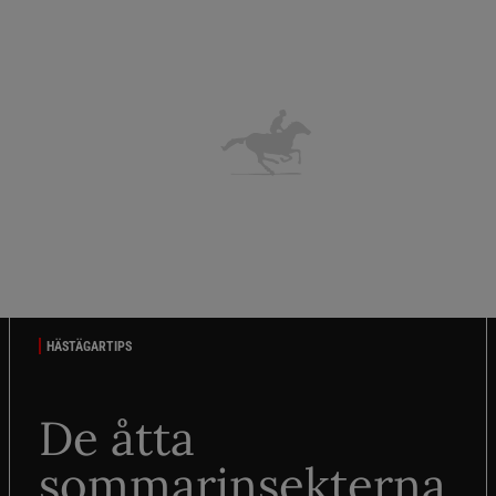
HÄSTÄGARTIPS
De åtta
sommarinsekterna