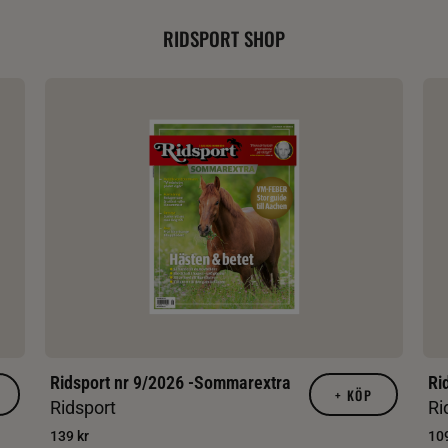
RIDSPORT SHOP
Ridsport nr 9/2026 -Sommarextra
Ri
+
KÖP
Ridsport
Ri
139 kr
109