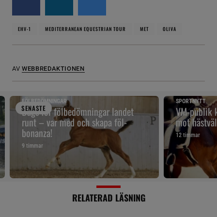
EHV-1
MEDITERRANEAN EQUESTRIAN TOUR
MET
OLIVA
AV
WEBBREDAKTIONEN
FÖLBEDÖMNINGAR
SPORTNYTT
SENAST
E
Dags för fölbedömningar landet
VM-publik k
runt – var med och skapa föl-
mot hästväl
bonanza!
12 timmar
9 timmar
RELATERAD LÄSNING