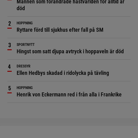
Mannen som förändrade hästvärlden för alltid är
död
HOPPNING
Ryttare förd till sjukhus efter fall på SM
SPORTNYTT
Hingst som satt djupa avtryck i hoppaveln är död
DRESSYR
Ellen Hedbys skadad i ridolycka på tävling
HOPPNING
Henrik von Eckermann red i från alla i Frankrike