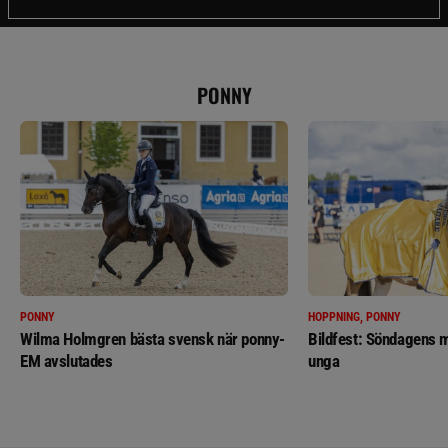
PONNY
PONNY
HOPPNING, PONNY
Wilma Holmgren bästa svensk när ponny-
Bildfest: Söndagens m
EM avslutades
unga