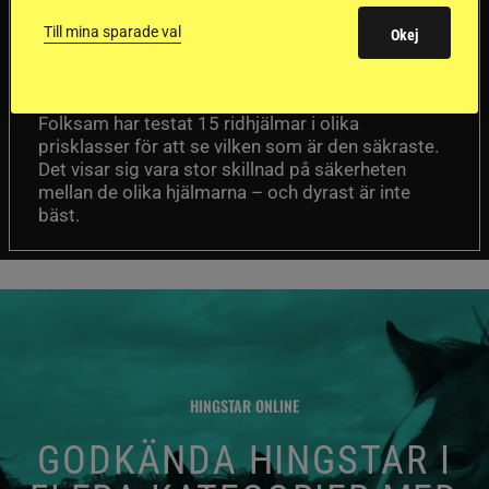
ridhjälmarna blev
Till mina sparade val
Okej
sämst i test
Försäkringsbolaget
Stort test av ridhjälmar
Folksam har testat 15 ridhjälmar i olika
prisklasser för att se vilken som är den säkraste.
Det visar sig vara stor skillnad på säkerheten
mellan de olika hjälmarna – och dyrast är inte
bäst.
HINGSTAR ONLINE
GODKÄNDA HINGSTAR I