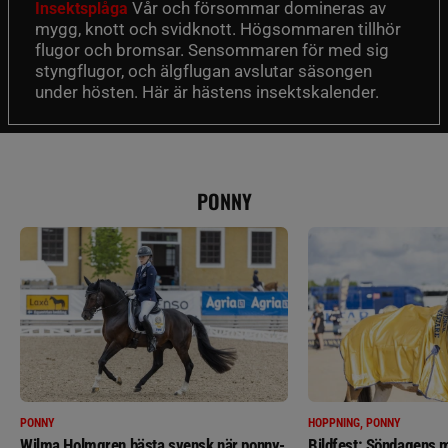
Vår och försommar domineras av
Insektsplåga
mygg, knott och svidknott. Högsommaren tillhör
flugor och bromsar. Sensommaren för med sig
styngflugor, och älgflugan avslutar säsongen
under hösten. Här är hästens insektskalender.
PONNY
PONNY
HOPPNING, PONNY
Wilma Holmgren bästa svensk när ponny-
Bildfest: Söndagens m