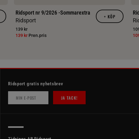
Ridsport nr 9/2026 -Sommarextra
Ri
+
KÖP
Ridsport
Ri
139 kr
109
139 kr
Pren.pris
10
Ridsport gratis nyhetsbrev
JA TACK!
Tidnings AB Ridsport