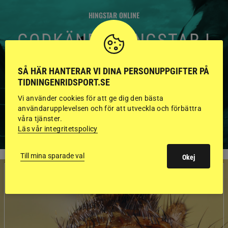
HINGSTAR ONLINE
GODKÄNDA HINGSTAR I
FLERA KATEGORIER MED
SÅ HÄR HANTERAR VI DINA PERSONUPPGIFTER PÅ
BILDER OCH FAKTA
TIDNINGENRIDSPORT.SE
Vi använder cookies för att ge dig den bästa
användarupplevelsen och för att utveckla och förbättra
VISA ALLA HINGSTAR
våra tjänster.
Läs vår integritetspolicy
Till mina sparade val
Okej