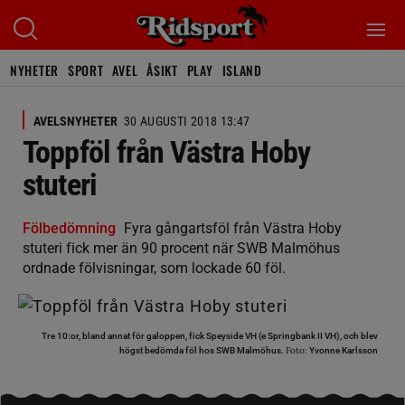
NYHETER
SPORT
AVEL
ÅSIKT
PLAY
ISLAND
AVELSNYHETER
30 AUGUSTI 2018 13:47
Toppföl från Västra Hoby
stuteri
Fölbedömning
Fyra gångartsföl från Västra Hoby
stuteri fick mer än 90 procent när SWB Malmöhus
ordnade fölvisningar, som lockade 60 föl.
Tre 10:or, bland annat för galoppen, fick Speyside VH (e Springbank II VH), och blev
Foto:
högst bedömda föl hos SWB Malmöhus.
Yvonne Karlsson