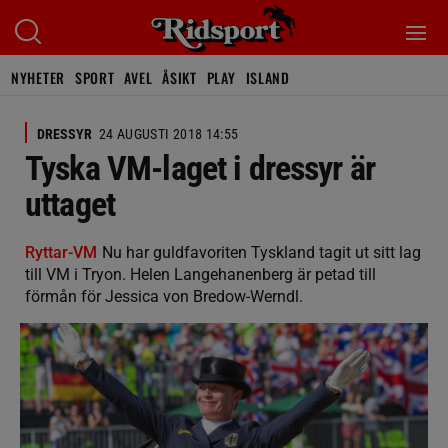
NYHETER
SPORT
AVEL
ÅSIKT
PLAY
ISLAND
DRESSYR
24 AUGUSTI 2018 14:55
Tyska VM-laget i dressyr är
uttaget
Ryttar-VM
Nu har guldfavoriten Tyskland tagit ut sitt lag
till VM i Tryon. Helen Langehanenberg är petad till
förmån för Jessica von Bredow-Werndl.