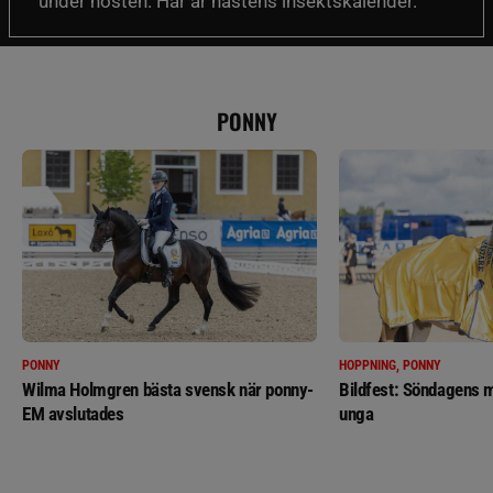
under hösten. Här är hästens insektskalender.
PONNY
PONNY
HOPPNING, PONNY
Wilma Holmgren bästa svensk när ponny-
Bildfest: Söndagens m
EM avslutades
unga