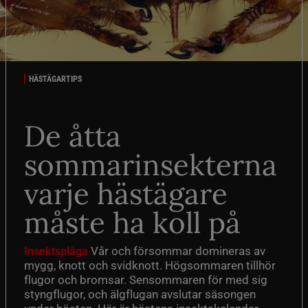
HÄSTÄGARTIPS
De åtta
sommarinsekterna
varje hästägare
måste ha koll på
Vår och försommar domineras av
Insektsplåga
mygg, knott och svidknott. Högsommaren tillhör
flugor och bromsar. Sensommaren för med sig
styngflugor, och älgflugan avslutar säsongen