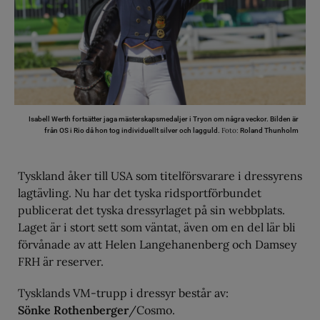
Isabell Werth fortsätter jaga mästerskapsmedaljer i Tryon om några veckor. Bilden är
Foto:
från OS i Rio då hon tog individuellt silver och lagguld.
Roland Thunholm
Tyskland åker till USA som titelförsvarare i dressyrens
lagtävling. Nu har det tyska ridsportförbundet
publicerat det tyska dressyrlaget på sin webbplats.
Laget är i stort sett som väntat, även om en del lär bli
förvånade av att Helen Langehanenberg och Damsey
FRH är reserver.
Tysklands VM-trupp i dressyr består av:
Sönke Rothenberger
/Cosmo.