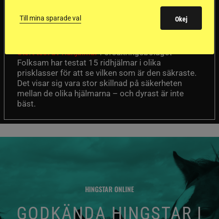
ridhjälmarna blev
Till mina sparade val
Okej
sämst i test
Försäkringsbolaget
Stort test av ridhjälmar
Folksam har testat 15 ridhjälmar i olika
prisklasser för att se vilken som är den säkraste.
Det visar sig vara stor skillnad på säkerheten
mellan de olika hjälmarna – och dyrast är inte
bäst.
HINGSTAR ONLINE
GODKÄNDA HINGSTAR I