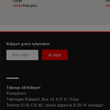
139 kr
109
139 kr
Pren.pris
10
Ridsport gratis nyhetsbrev
JA TACK!
Tidnings AB Ridsport
Postadress:
Tidningen Ridsport, Box 14, 619 21 Trosa
Telefon 0156-132 40, växeln öppen kl 8.30-16 vardagar