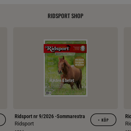
RIDSPORT SHOP
Ridsport nr 9/2026 -Sommarextra
Ri
+
KÖP
Ridsport
Ri