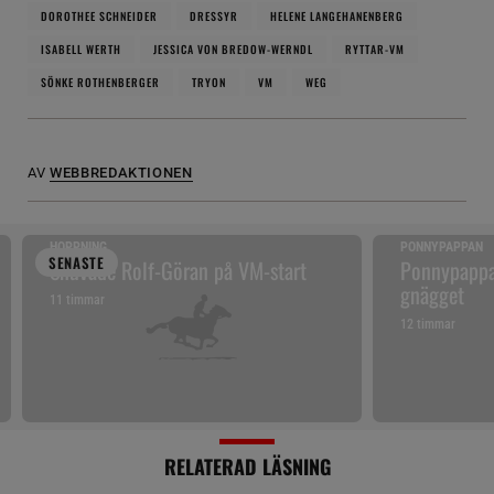
DOROTHEE SCHNEIDER
DRESSYR
HELENE LANGEHANENBERG
ISABELL WERTH
JESSICA VON BREDOW-WERNDL
RYTTAR-VM
SÖNKE ROTHENBERGER
TRYON
VM
WEG
AV
WEBBREDAKTIONEN
HOPPNING
PONNYPAPPAN
SENAST
E
Snuvade Rolf-Göran på VM-start
Ponnypappan
gnägget
11 timmar
12 timmar
RELATERAD LÄSNING