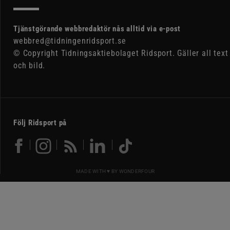
Tjänstgörande webbredaktör nås alltid via e-post
webbred@tidningenridsport.se
© Copyright Tidningsaktiebolaget Ridsport. Gäller all text
och bild.
Följ Ridsport på
MADE WITH ♥ BY
WONDERFOUR