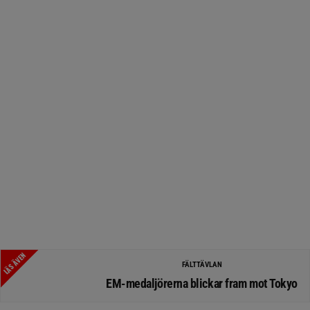
LÄS ÄVEN
FÄLTTÄVLAN
EM-medaljörerna blickar fram mot Tokyo