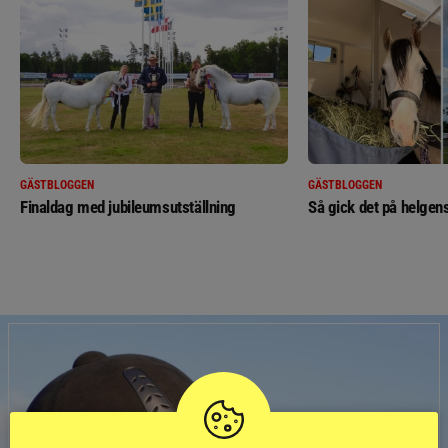
GÄSTBLOGGEN
GÄSTBLOGGEN
Finaldag med jubileumsutställning
Så gick det på helgens