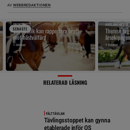
AV
WEBBREDAKTIONEN
SPORTNYTT
AVELSNYHETER
SENAST
E
VM-publik kan rapportera brott
Therese tog
mot hästvälfärd
årsekipage
1 timmar
1 timmar
RELATERAD LÄSNING
FÄLTTÄVLAN
Tävlingsstoppet kan gynna
etablerade inför OS