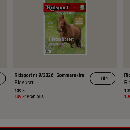
Ridsport nr 9/2026 -Sommarextra
Ri
+
KÖP
Ridsport
Ri
139 kr
109
139 kr
Pren.pris
10