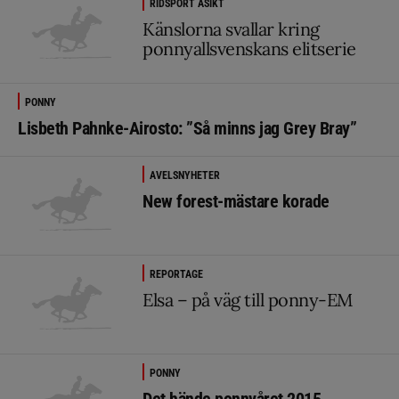
RIDSPORT ÅSIKT
Känslorna svallar kring
ponnyallsvenskans elitserie
PONNY
Lisbeth Pahnke-Airosto: ”Så minns jag Grey Bray”
AVELSNYHETER
New forest-mästare korade
REPORTAGE
Elsa – på väg till ponny-EM
PONNY