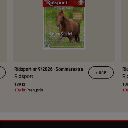
Ridsport nr 9/2026 -Sommarextra
Ri
+
KÖP
Ridsport
Ri
139 kr
109
139 kr
Pren.pris
10