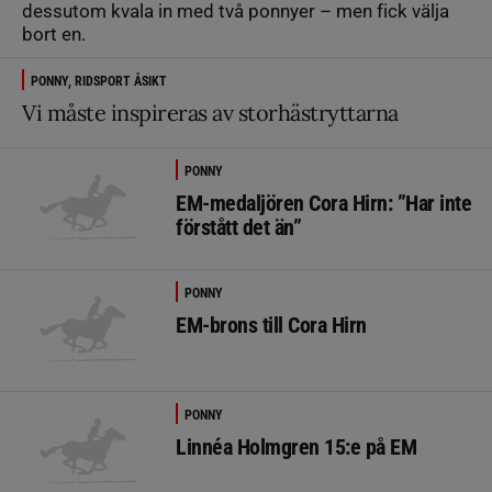
dessutom kvala in med två ponnyer – men fick välja
bort en.
PONNY, RIDSPORT ÅSIKT
Vi måste inspireras av storhästryttarna
PONNY
EM-medaljören Cora Hirn: ”Har inte
förstått det än”
PONNY
EM-brons till Cora Hirn
PONNY
Linnéa Holmgren 15:e på EM