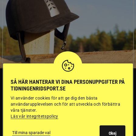
SVERIGE
SÅ HÄR HANTERAR VI DINA PERSONUPPGIFTER PÅ
TIDNINGENRIDSPORT.SE
Dyraste
Vi använder cookies för att ge dig den bästa
användarupplevelsen och för att utveckla och förbättra
ridhjälmarna blev
våra tjänster.
Läs vår integritetspolicy
sämst i test
Till mina sparade val
Okej