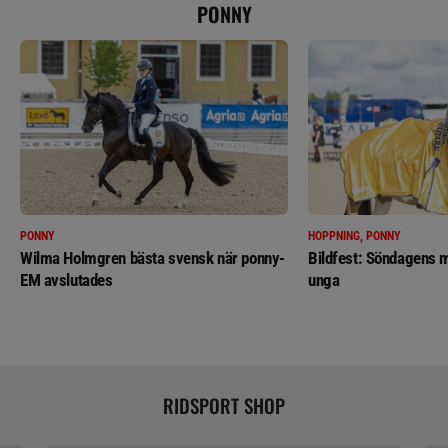
PONNY
PONNY
HOPPNING, PONNY
Wilma Holmgren bästa svensk när ponny-
Bildfest: Söndagens m
EM avslutades
unga
RIDSPORT SHOP