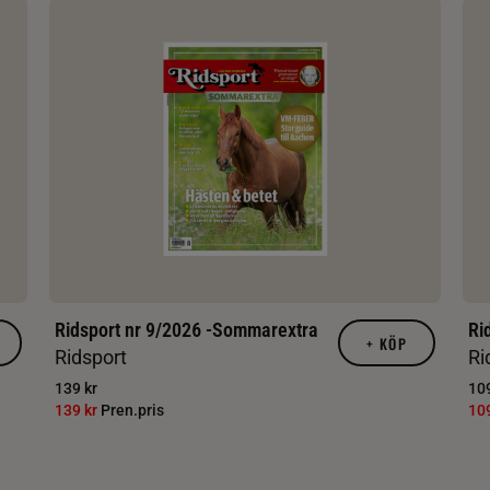
Ridsport nr 9/2026 -Sommarextra
Ri
+
KÖP
Ridsport
Ri
139 kr
109
139 kr
Pren.pris
10