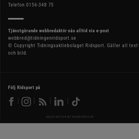
Telefon 0156-348 75
Tjänstgörande webbredaktör nås alltid via e-post
webbred@tidningenridsport.se
© Copyright Tidningsaktiebolaget Ridsport. Gäller all text
och bild.
Följ Ridsport på
MADE WITH ♥ BY
WONDERFOUR