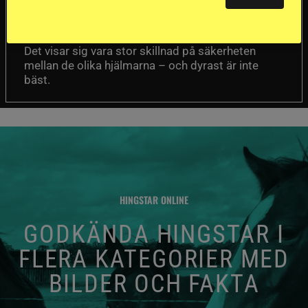
Försäkringsbolaget
Stort test av ridhjälmar
Folksam har testat 15 ridhjälmar i olika
prisklasser för att se vilken som är den säkraste.
Det visar sig vara stor skillnad på säkerheten
mellan de olika hjälmarna – och dyrast är inte
bäst.
HINGSTAR ONLINE
GODKÄNDA HINGSTAR I
FLERA KATEGORIER MED
BILDER OCH FAKTA