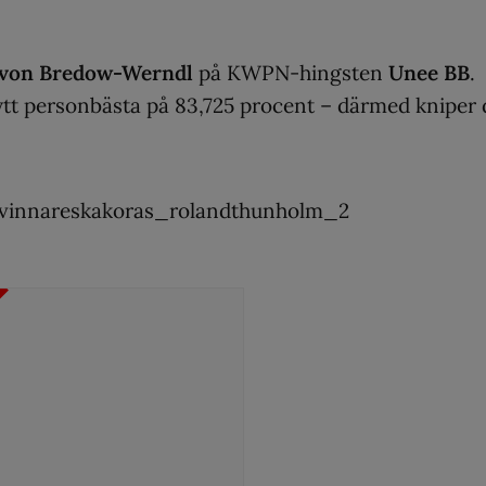
a von Bredow-Werndl
på KWPN-hingsten
Unee BB
.
nytt personbästa på 83,725 procent – därmed kniper 