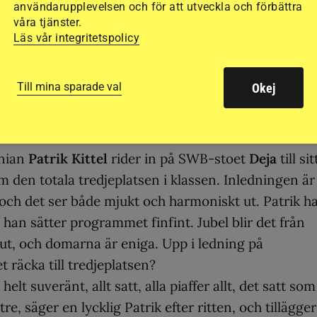
g är nöjd. Jag är så imponerad över hur min häst kla
användarupplevelsen och för att utveckla och förbättra
våra tjänster.
sat på avslappning med honom, han har hetta och
Läs vår integritetspolicy
Laura Graves efter ritten.
Till mina sparade val
Okej
-nian
Patrik Kittel
rider in på SWB-stoet
Deja
till sit
 den totala tredjeplatsen i klassen. Inledningen är
och det ser både mjukt och harmoniskt ut. Patrik h
 han sätter programmet finfint. Jubel blir det från
slut, och domarna är eniga. Upp i ledning på
 räcka till tredjeplatsen?
elt suveränt, allt satt, alla piaffer allt, det satt so
e, säger en lycklig Patrik efter ritten, och tillägger