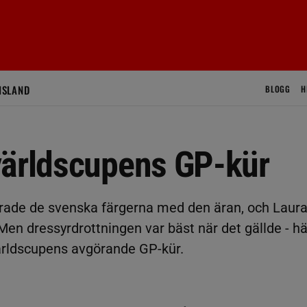
ISLAND
BLOGG
H
världscupens GP-kür
varade de svenska färgerna med den äran, och Laur
en dressyrdrottningen var bäst när det gällde - hä
 världscupens avgörande GP-kür.