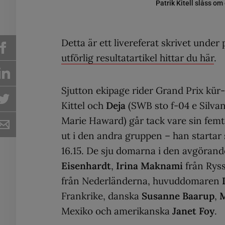
Patrik Kitell slåss om
Detta är ett livereferat skrivet under
utförlig resultatartikel hittar du här
.
Sjutton ekipage rider Grand Prix kür-f
Kittel och
Deja
(SWB sto f-04 e Silva
Marie Haward) går tack vare sin fem
ut i den andra gruppen – han starta
16.15. De sju domarna i den avgörand
Eisenhardt
,
Irina Maknami
från Rys
från Nederländerna, huvuddomaren
Frankrike, danska
Susanne Baarup
,
M
Mexiko och amerikanska
Janet Foy
.