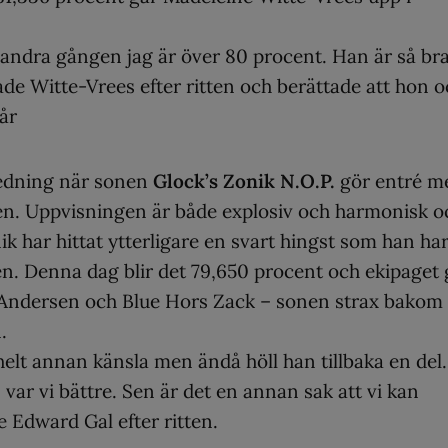
a andra gången jag är över 80 procent. Han är så bra
sade Witte-Vrees efter ritten och berättade att hon 
år
ledning när sonen
Glock’s Zonik N.O.P.
gör entré m
n. Uppvisningen är både explosiv och harmonisk o
nik har hittat ytterligare en svart hingst som han ha
ppen. Denna dag blir det 79,650 procent och ekipaget 
-Andersen och Blue Hors Zack – sonen strax bakom
.
elt annan känsla men ändå höll han tillbaka en del.
 var vi bättre. Sen är det en annan sak att vi kan
de Edward Gal efter ritten.