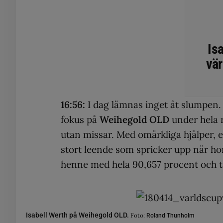
Is
vär
16:56:
I dag lämnas inget åt slumpen.
fokus på
Weihegold OLD
under hela r
utan missar. Med omärkliga hjälper, en
stort leende som spricker upp när ho
henne med hela 90,657 procent och t
Isabell Werth på Weihegold OLD.
Foto:
Roland Thunholm