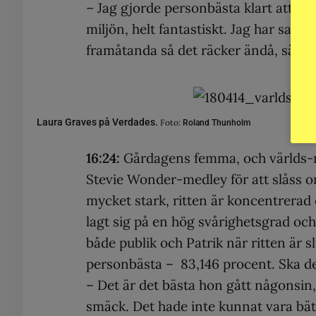
– Jag gjorde personbästa klart att ja
miljön, helt fantastiskt. Jag har sat
framåtanda så det räcker ändå, säger 
Laura Graves på Verdades.
Foto:
Roland Thunholm
16:24:
Gårdagens femma, och världs
Stevie Wonder-medley för att slåss om
mycket stark, ritten är koncentrerad 
lagt sig på en hög svårighetsgrad och
både publik och Patrik när ritten är 
personbästa – 83,146 procent. Ska det
– Det är det bästa hon gått någonsin, h
smäck. Det hade inte kunnat vara bättr