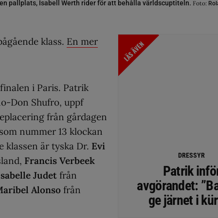
 en pallplats, Isabell Werth rider för att behålla världscuptiteln.
Foto:
Rol
 pågående klass.
En mer
LÄS ÄVEN
inalen i Paris. Patrik
no-Don Shufro, uppf
teplacering från gårdagen
r som nummer 13 klockan
e klassen är tyska Dr.
Evi
DRESSYR
sland,
Francis Verbeek
Patrik infö
Isabelle Judet
från
avgörandet: ”Ba
aribel Alonso
från
ge järnet i kü