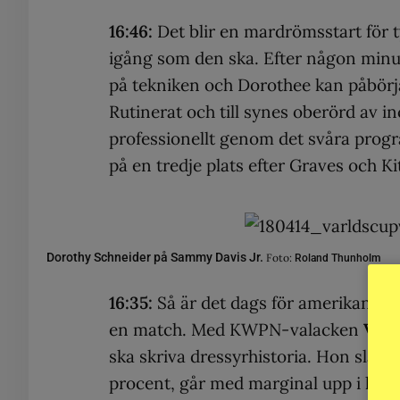
16:46:
Det blir en mardrömsstart för 
igång som den ska. Efter någon minu
på tekniken och Dorothee kan påbör
Rutinerat och till synes oberörd av i
professionellt genom det svåra progr
på en tredje plats efter Graves och Ki
Dorothy Schneider på Sammy Davis Jr.
Foto:
Roland Thunholm
16:35:
Så är det dags för amerikansk
en match. Med KWPN-valacken
Verd
ska skriva dressyrhistoria. Hon slår
procent, går med marginal upp i lednin