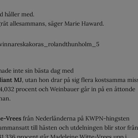
 håller med.
i grät allesammans, säger Marie Haward.
ade inte sin bästa dag med
liant MJ
, utan hon drar på sig flera kostsamma mis
74,032 procent och Weinbauer går in på en åttonde
anan.
e-Vrees
från Nederländerna på KWPN-hingsten
mmansatt till hästen och utdelningen blir stor frå
81,336 procent går Madeleine Witte-Vrees upp i