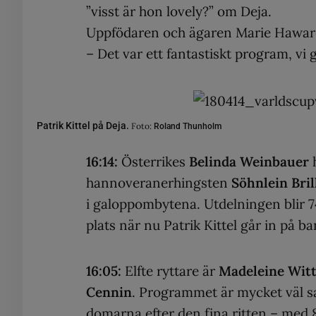
”visst är hon lovely?” om Deja.
Uppfödaren och ägaren Marie Haward
– Det var ett fantastiskt program, v
Patrik Kittel på Deja.
Foto:
Roland Thunholm
16:14:
Österrikes
Belinda Weinbauer
h
hannoveranerhingsten
Söhnlein Bril
i galoppombytena. Utdelningen blir 
plats när nu Patrik Kittel går in på b
16:05:
Elfte ryttare är
Madeleine Witt
Cennin
. Programmet är mycket väl sa
domarna efter den fina ritten – med 