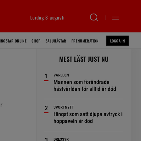
Lördag 8 augusti
INGSTAR ONLINE
SHOP
SALUHÄSTAR
PRENUMERATION
LOGGA IN
MEST LÄST JUST NU
VÄRLDEN
Mannen som förändrade
hästvärlden för alltid är död
a
r
SPORTNYTT
Hingst som satt djupa avtryck i
hoppaveln är död
DRESSYR