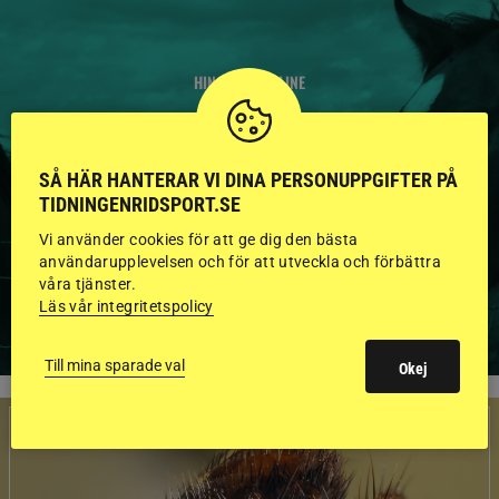
HINGSTAR ONLINE
GODKÄNDA HINGSTAR I
FLERA KATEGORIER MED
SÅ HÄR HANTERAR VI DINA PERSONUPPGIFTER PÅ
TIDNINGENRIDSPORT.SE
BILDER OCH FAKTA
Vi använder cookies för att ge dig den bästa
användarupplevelsen och för att utveckla och förbättra
våra tjänster.
VISA ALLA HINGSTAR
Läs vår integritetspolicy
Till mina sparade val
Okej