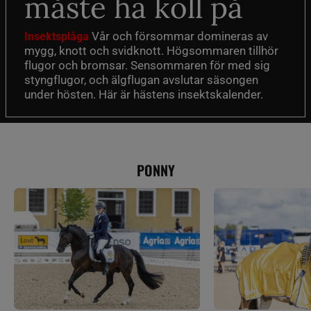
måste ha koll på
Vår och försommar domineras av
Insektsplåga
mygg, knott och svidknott. Högsommaren tillhör
flugor och bromsar. Sensommaren för med sig
styngflugor, och älgflugan avslutar säsongen
under hösten. Här är hästens insektskalender.
PONNY