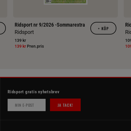
Ridsport nr 9/2026 -Sommarextra
Ri
+
KÖP
Ridsport
Ri
139 kr
109
139 kr
Pren.pris
10
Ridsport gratis nyhetsbrev
JA TACK!