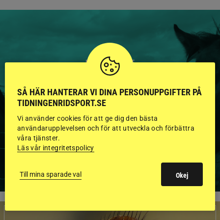
HINGSTAR ONLINE
GODKÄNDA HINGSTAR I
SÅ HÄR HANTERAR VI DINA PERSONUPPGIFTER PÅ
FLERA KATEGORIER MED
TIDNINGENRIDSPORT.SE
BILDER OCH FAKTA
Vi använder cookies för att ge dig den bästa
användarupplevelsen och för att utveckla och förbättra
våra tjänster.
Läs vår integritetspolicy
VISA ALLA HINGSTAR
Till mina sparade val
Okej