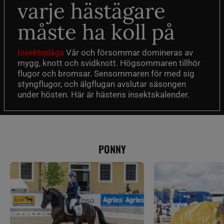
varje hästägare
måste ha koll på
Vår och försommar domineras av
Insektsplåga
mygg, knott och svidknott. Högsommaren tillhör
flugor och bromsar. Sensommaren för med sig
styngflugor, och älgflugan avslutar säsongen
under hösten. Här är hästens insektskalender.
PONNY