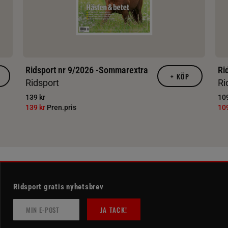
Ridsport nr 9/2026 -Sommarextra
Ri
+
KÖP
Ridsport
Ri
139 kr
109
139 kr
Pren.pris
10
Ridsport gratis nyhetsbrev
JA TACK!