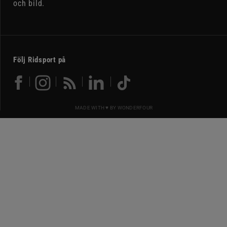
och bild.
Följ Ridsport på
MADE WITH ♥ BY
WONDERFOUR