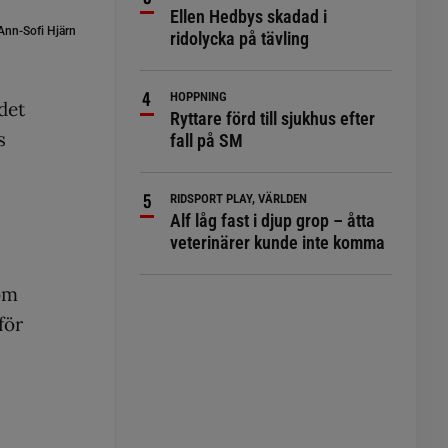
Ellen Hedbys skadad i
 Ann-Sofi Hjärn
ridolycka på tävling
HOPPNING
det
Ryttare förd till sjukhus efter
s
fall på SM
RIDSPORT PLAY, VÄRLDEN
Alf låg fast i djup grop – åtta
veterinärer kunde inte komma
om
för