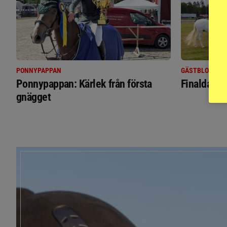
PONNYPAPPAN
GÄSTBLOGGEN
Ponnypappan: Kärlek från första
Finaldag m
gnägget