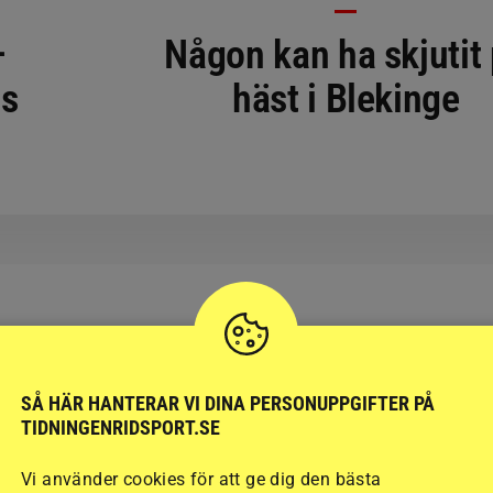
–
Någon kan ha skjutit
ps
häst i Blekinge
RIDSPORT
BLOGGAR
SÅ HÄR HANTERAR VI DINA PERSONUPPGIFTER PÅ
TIDNINGENRIDSPORT.SE
Vi använder cookies för att ge dig den bästa