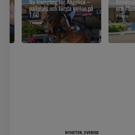
åll
Ny framgång för Angelica –
Revansch
pallplats och första nollan på
och ”Sune
1,60
3 timmar
1 timmar
NYHETER, SVERIGE