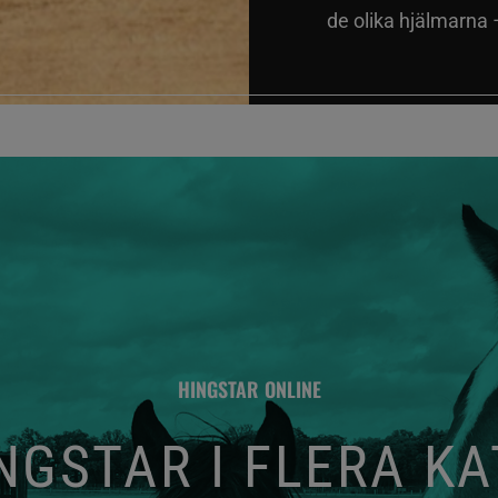
de olika hjälmarna –
HINGSTAR ONLINE
GSTAR I FLERA K