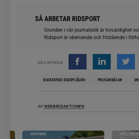
SÅ ARBETAR RIDSPORT
Grunden i vår journalistik är trovärdighet oc
Ridsport är oberoende och fristående i förhå
DELA ARTIKELN
DJURSKYDD DJURPLÅGERI
POLISANMÄLAN
UN
AV
WEBBREDAKTIONEN
HOPPNING
AVEL, DRES