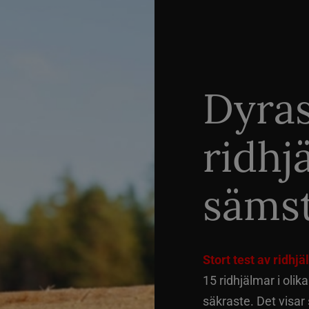
Dyra
ridhj
sämst
Stort test av ridhj
15 ridhjälmar i olik
säkraste. Det visar