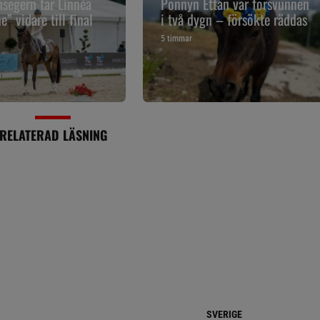
segern tar Linnéa
Ponnyn Ettan var försvunnen
” vidare till final
i två dygn – försökte räddas
5 timmar
RELATERAD LÄSNING
SVERIGE