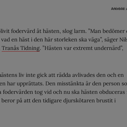
Arkivbild:
livit fodervärd åt hästen, slog larm. ”Man bedömer 
vad en häst i den här storleken ska väga”, säger Nil
l
Tranås Tidning
. ”Hästen var extremt undernärd”,
hästens liv inte gick att rädda avlivades den och en
en har upprättats. Den misstänkta är den person s
a fodervärden tog vid och nu ska hästen obduceras 
beror på att den tidigare djurskötaren brustit i