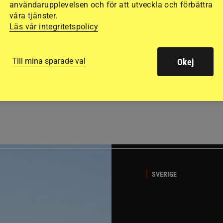
användarupplevelsen och för att utveckla och förbättra
våra tjänster.
Läs vår integritetspolicy
Till mina sparade val
Okej
GÄSTBLOGGEN
ed jubileumsutställning
Så gick det på helgens ut
SVERIGE