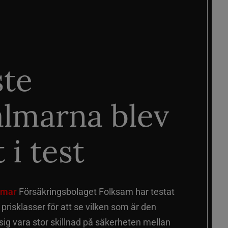
ste
älmarna blev
 i test
älmar
Försäkringsbolaget Folksam har testat
a prisklasser för att se vilken som är den
 sig vara stor skillnad på säkerheten mellan