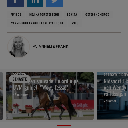
FLYINGE
HELENA TORSTENSSON
LÖVSTA
OSTEOCHONDROS
WARMBLOOD FRAGILE FOAL SYNDROME
WFFS
AV
ANNELIE FRANK
DRESSYR
DRESSYR, RIDSP
SENAST
E
21-åringen snuvade Dujardin på
Ridsport Pla
UVM-guldet: ”Wow, Tessa!”
och Wendy 
världsstjär
47 minuter
2 timmar