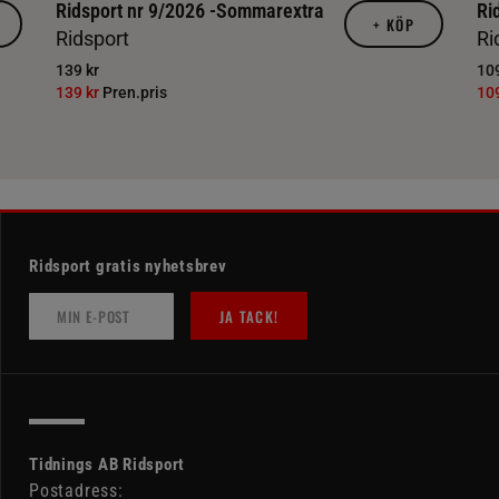
Ridsport nr 9/2026 -Sommarextra
Ri
+
KÖP
Ridsport
Ri
139 kr
109
139 kr
Pren.pris
10
Ridsport gratis nyhetsbrev
JA TACK!
Tidnings AB Ridsport
Postadress: