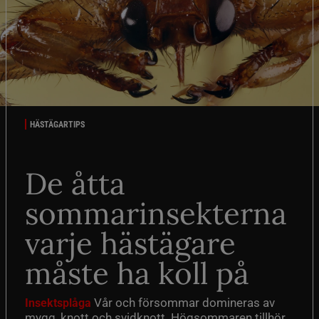
HÄSTÄGARTIPS
De åtta
sommarinsekterna
varje hästägare
måste ha koll på
Vår och försommar domineras av
Insektsplåga
mygg, knott och svidknott. Högsommaren tillhör