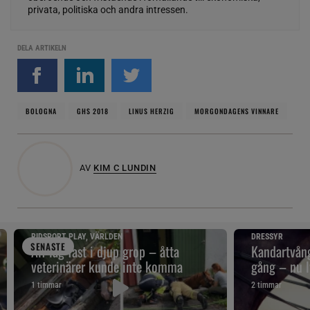
privata, politiska och andra intressen.
DELA ARTIKELN
BOLOGNA
GHS 2018
LINUS HERZIG
MORGONDAGENS VINNARE
AV
KIM C LUNDIN
RIDSPORT PLAY, VÄRLDEN
DRESSYR
SENAST
E
Alf låg fast i djup grop – åtta
Kandartvång
veterinärer kunde inte komma
gång – nu l
1 timmar
2 timmar