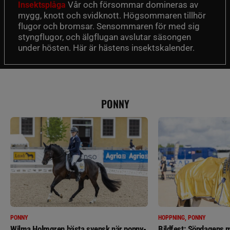
Vår och försommar domineras av
Insektsplåga
mygg, knott och svidknott. Högsommaren tillhör
flugor och bromsar. Sensommaren för med sig
styngflugor, och älgflugan avslutar säsongen
under hösten. Här är hästens insektskalender.
PONNY
PONNY
HOPPNING, PONNY
Wilma Holmgren bästa svensk när ponny-
Bildfest: Söndagens m