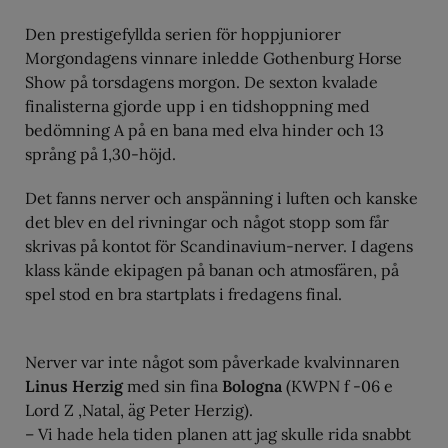
Den prestigefyllda serien för hoppjuniorer
Morgondagens vinnare inledde Gothenburg Horse
Show på torsdagens morgon. De sexton kvalade
finalisterna gjorde upp i en tidshoppning med
bedömning A på en bana med elva hinder och 13
språng på 1,30-höjd.
Det fanns nerver och anspänning i luften och kanske
det blev en del rivningar och något stopp som får
skrivas på kontot för Scandinavium-nerver. I dagens
klass kände ekipagen på banan och atmosfären, på
spel stod en bra startplats i fredagens final.
Nerver var inte något som påverkade kvalvinnaren
Linus Herzig
med sin fina
Bologna
(KWPN f -06 e
Lord Z ,Natal, äg Peter Herzig).
– Vi hade hela tiden planen att jag skulle rida snabbt