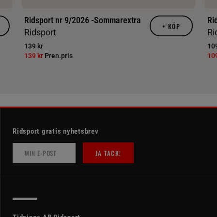
Ridsport nr 9/2026 -Sommarextra
Ri
+
KÖP
Ridsport
Ri
139 kr
109
139 kr
Pren.pris
10
Ridsport gratis nyhetsbrev
JA TACK!