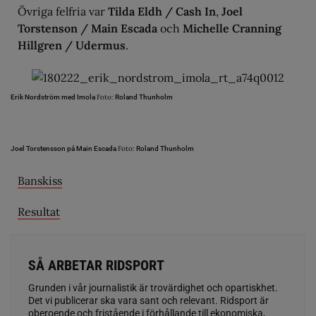
Övriga felfria var
Tilda Eldh / Cash In
,
Joel
Torstenson / Main Escada
och
Michelle Cranning
Hillgren / Udermus
.
Foto:
Erik Nordström med Imola
Roland Thunholm
Foto:
Joel Torstensson på Main Escada
Roland Thunholm
Banskiss
Resultat
SÅ ARBETAR RIDSPORT
Grunden i vår journalistik är trovärdighet och opartiskhet.
Det vi publicerar ska vara sant och relevant. Ridsport är
oberoende och fristående i förhållande till ekonomiska,