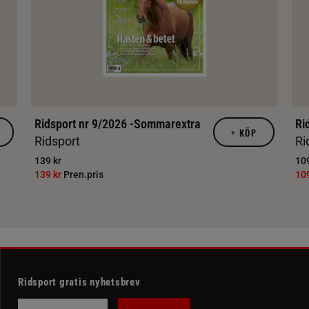
Ridsport nr 9/2026 -Sommarextra
Ri
+
KÖP
Ridsport
Ri
139 kr
109
139 kr
Pren.pris
10
Ridsport gratis nyhetsbrev