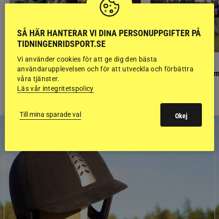
SÅ HÄR HANTERAR VI DINA PERSONUPPGIFTER PÅ
TIDNINGENRIDSPORT.SE
Vi använder cookies för att ge dig den bästa
PONNYPAPPAN
GÄSTBLOGGEN
användarupplevelsen och för att utveckla och förbättra
Ponnypappan: Kärlek från första gnägget
Finaldag med jubileum
våra tjänster.
Läs vår integritetspolicy
Till mina sparade val
Okej