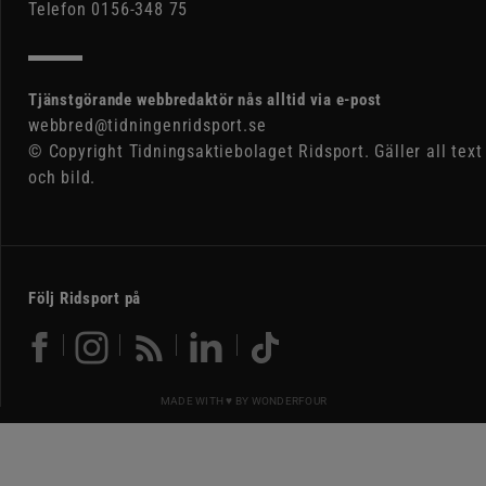
Telefon 0156-348 75
Tjänstgörande webbredaktör nås alltid via e-post
webbred@tidningenridsport.se
© Copyright Tidningsaktiebolaget Ridsport. Gäller all text
och bild.
Följ Ridsport på
MADE WITH ♥ BY
WONDERFOUR