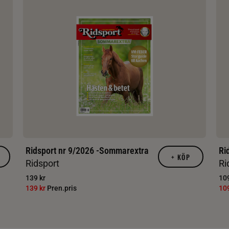
Ridsport nr 9/2026 -Sommarextra
Ri
+
KÖP
Ridsport
Ri
139 kr
109
139 kr
Pren.pris
10