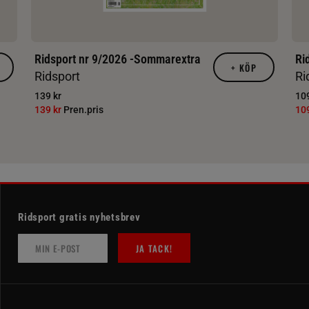
Ridsport nr 9/2026 -Sommarextra
Ri
+
KÖP
Ridsport
Ri
139 kr
109
139 kr
Pren.pris
10
Ridsport gratis nyhetsbrev
JA TACK!