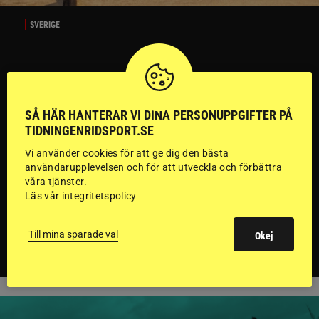
SVERIGE
Dyraste
ridhjälmarna blev
SÅ HÄR HANTERAR VI DINA PERSONUPPGIFTER PÅ
TIDNINGENRIDSPORT.SE
sämst i test
Vi använder cookies för att ge dig den bästa
användarupplevelsen och för att utveckla och förbättra
Försäkringsbolaget
Stort test av ridhjälmar
våra tjänster.
Folksam har testat 15 ridhjälmar i olika
Läs vår integritetspolicy
prisklasser för att se vilken som är den säkraste.
Det visar sig vara stor skillnad på säkerheten
mellan de olika hjälmarna – och dyrast är inte
Till mina sparade val
Okej
bäst.