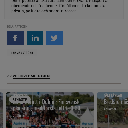
Det vi publicerar ska vara sant och relevant. Ridsport är
oberoende och fristående i förhållande till ekonomiska,
privata, politiska och andra intressen.
DELA ARTIKELN
HAMMARSTRÖMS
AV
WEBBREDAKTIONEN
HOPPNING
FÄLTTÄVLAN
SENAST
E
Genombrott i Dublin: Fin svensk
Bredare mäs
placering med första felfria 1,60
4 timmar
3 timmar