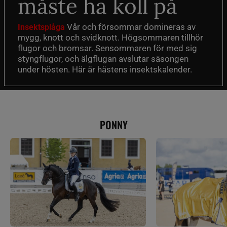
måste ha koll på
Vår och försommar domineras av
Insektsplåga
mygg, knott och svidknott. Högsommaren tillhör
flugor och bromsar. Sensommaren för med sig
styngflugor, och älgflugan avslutar säsongen
under hösten. Här är hästens insektskalender.
PONNY