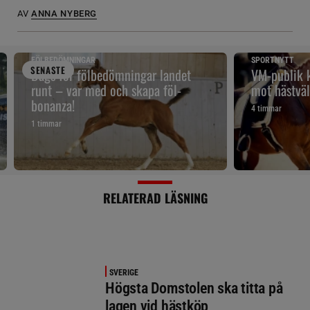
AV
ANNA NYBERG
FÖLBEDÖMNINGAR
SPORTNYTT
SENAST
E
Dags för fölbedömningar landet
VM-publik k
runt – var med och skapa föl-
mot hästväl
bonanza!
4 timmar
1 timmar
RELATERAD LÄSNING
SVERIGE
Högsta Domstolen ska titta på
lagen vid hästköp