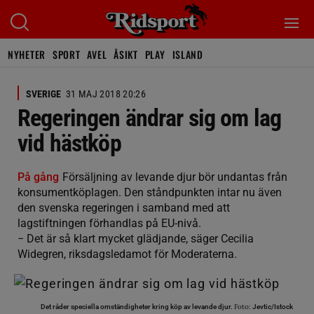
NYHETER
SPORT
AVEL
ÅSIKT
PLAY
ISLAND
SVERIGE
31 MAJ 2018 20:26
Regeringen ändrar sig om lag
vid hästköp
På gång
Försäljning av levande djur bör undantas från
konsumentköplagen. Den ståndpunkten intar nu även
den svenska regeringen i samband med att
lagstiftningen förhandlas på EU-nivå.
− Det är så klart mycket glädjande, säger Cecilia
Widegren, riksdagsledamot för Moderaterna.
Foto:
Det råder speciella omständigheter kring köp av levande djur.
Jevtic/Istock