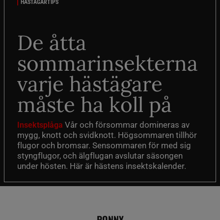
HÄSTÄGARTIPS
De åtta
sommarinsekterna
varje hästägare
måste ha koll på
Vår och försommar domineras av
Insektsplåga
mygg, knott och svidknott. Högsommaren tillhör
flugor och bromsar. Sensommaren för med sig
styngflugor, och älgflugan avslutar säsongen
under hösten. Här är hästens insektskalender.
PONNY