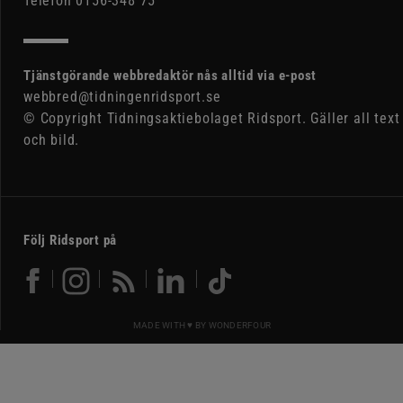
Telefon 0156-348 75
Tjänstgörande webbredaktör nås alltid via e-post
webbred@tidningenridsport.se
© Copyright Tidningsaktiebolaget Ridsport. Gäller all text
och bild.
Följ Ridsport på
MADE WITH ♥ BY
WONDERFOUR