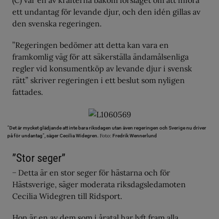
varan och få en ny, alternativt få pengar tillbaka.
ett undantag för levande djur, och den idén gillas av
Köparen kan också ha rätt att få ersättning för
den svenska regeringen.
kostnader, såsom uppstallnings- och
veterinärkostnader.
”Regeringen bedömer att detta kan vara en
Lagstiftningen har lett till ett stort antal rättstvister,
framkomlig väg för att säkerställa ändamålsenliga
liksom till att vissa uppfödare och hästföretagare har
avstått från att sälja hästar till privatpersoner.
regler vid konsumentköp av levande djur i svensk
Om en näringsidkare säljer till en annan näringsidkare
rätt” skriver regeringen i ett beslut som nyligen
eller en privatperson säljer till en annan privatperson
fattades.
gäller köplagen, som bland annat lägger ett större
ansvar på köparen.
”Det är mycket glädjande att inte bara riksdagen utan även regeringen och Sverige nu driver
Foto:
på för undantag”, säger Cecilia Widegren.
Fredrik Wennerlund
”Stor seger”
− Detta är en stor seger för hästarna och för
Hästsverige, säger moderata riksdagsledamoten
Cecilia Widegren till Ridsport.
Hon är en av dem som i åratal har lyft fram alla