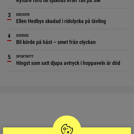
Ryttare förd till sjukhus efter fall på SM
DRESSYR
Ellen Hedbys skadad i ridolycka på tävling
SVERIGE
Bil körde på häst – smet från olyckan
SPORTNYTT
Hingst som satt djupa avtryck i hoppaveln är död
RIDSPORT
BLOGGAR