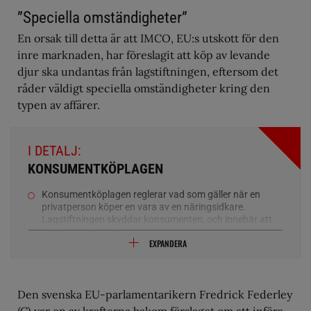
”Speciella omständigheter”
En orsak till detta är att IMCO, EU:s utskott för den
inre marknaden, har föreslagit att köp av levande
djur ska undantas från lagstiftningen, eftersom det
råder väldigt speciella omständigheter kring den
typen av affärer.
I DETALJ:
KONSUMENTKÖPLAGEN
Konsumentköplagen reglerar vad som gäller när en
privatperson köper en vara av en näringsidkare.
Lagstiftningen skyddar konsumenten, och innebär att
köparen i praktiken kan lämna tillbaka en häst i upp till
EXPANDERA
tre år efter köpet.
Lagen tar ingen hänsyn till att hästar är levande djur
som påverkas av hur de hanteras och rids, utan ett fel
som upptäcks inom sex månader anses vara
Den svenska EU-parlamentarikern Fredrick Federley
ursprungligt. Köparen har därmed rätt att lämna tillbaka
(C) var en av krafterna bakom förslaget om att införa