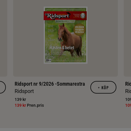
Ridsport nr 9/2026 -Sommarextra
Ri
+
KÖP
Ridsport
Ri
139 kr
109
139 kr
Pren.pris
10