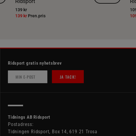
Ridsport
Ri
139 kr
109
139 kr
Pren.pris
10
Ridsport gratis nyhetsbrev
JA TACK!
Tidnings AB Ridsport
Postadress:
Tidningen Ridsport, Box 14, 619 21 Trosa