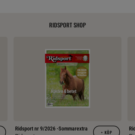
RIDSPORT SHOP
Ridsport nr 9/2026 -Sommarextra
Ri
+
KÖP