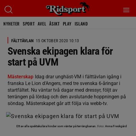
NYHETER
SPORT
AVEL
ÅSIKT
PLAY
ISLAND
FÄLTTÄVLAN
15 OKTOBER 2020 10:13
Svenska ekipagen klara för
start på UVM
Mästerskap
Idag drar unghäst-VM i fälttävlan igång i
franska Le Lion d'Angers, med tre svenska 6-åringar i
startfältet. Nu väntar två dagar med dressyr, följt av
terrängen på lördag och den avslutande hoppningen på
söndag. Mästerskapet går att följa via webb-tv.
Foto:
Ett av alla spektakulära hinder som väntar på terrängbanan.
Anna Freskgård