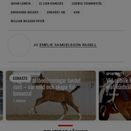
JOHAN LUNDIN
LE LION D'ANGERS
LUDWIG SVENNERSTÅL
UNCHAINED MELODY
UNGHÄST-VM
UVM
WILLIAM NILSSON FRYER
AV
EMELIE SAMUELSSON RADELL
FÖLBEDÖMNINGAR
SPORTNYTT
SENAST
E
Dags för fölbedömningar landet
VM-publik k
runt – var med och skapa föl-
mot hästväl
bonanza!
4 timmar
1 timmar