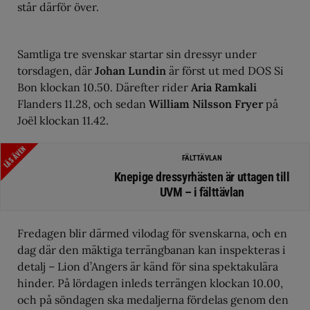
står därför över.
Samtliga tre svenskar startar sin dressyr under
torsdagen, där
Johan Lundin
är först ut med DOS Si
Bon klockan 10.50. Därefter rider
Aria Ramkali
Flanders 11.28, och sedan
William Nilsson Fryer
på
Joël klockan 11.42.
LÄS ÄVEN
FÄLTTÄVLAN
Knepige dressyrhästen är uttagen till
UVM – i fälttävlan
Fredagen blir därmed vilodag för svenskarna, och en
dag där den mäktiga terrängbanan kan inspekteras i
detalj – Lion d’Angers är känd för sina spektakulära
hinder. På lördagen inleds terrängen klockan 10.00,
och på söndagen ska medaljerna fördelas genom den