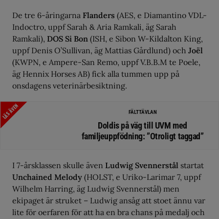
De tre 6-åringarna
Flanders
(AES, e Diamantino VDL-
Indoctro, uppf Sarah & Aria Ramkali, äg Sarah
Ramkali),
DOS Si Bon
(ISH, e Sibon W-Kildalton King,
uppf Denis O’Sullivan, äg Mattias Gårdlund) och
Joël
(KWPN, e Ampere-San Remo, uppf V.B.B.M te Poele,
äg Hennix Horses AB) fick alla tummen upp på
onsdagens veterinärbesiktning.
LÄS ÄVEN
FÄLTTÄVLAN
Doldis på väg till UVM med
familjeuppfödning: ”Otroligt taggad”
I 7-årsklassen skulle även
Ludwig Svennerstål
startat
Unchained Melody
(HOLST, e Uriko-Larimar 7, uppf
Wilhelm Harring, äg Ludwig Svennerstål) men
ekipaget är struket – Ludwig ansåg att stoet ännu var
lite för oerfaren för att ha en bra chans på medalj och