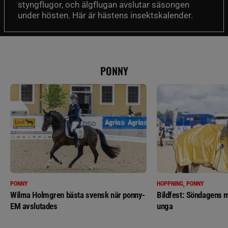
styngflugor, och älgflugan avslutar säsongen
under hösten. Här är hästens insektskalender.
PONNY
PONNY
HOPPNING, PONNY
Wilma Holmgren bästa svensk när ponny-
Bildfest: Söndagens m
EM avslutades
unga